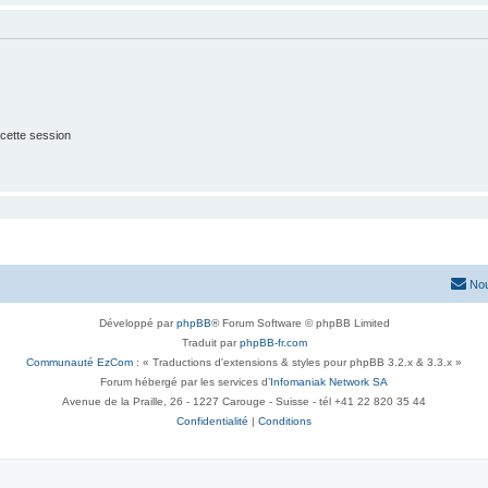
cette session
Nou
Développé par
phpBB
® Forum Software © phpBB Limited
Traduit par
phpBB-fr.com
Communauté EzCom
: « Traductions d'extensions & styles pour phpBB 3.2.x & 3.3.x »
Forum hébergé par les services d’
Infomaniak Network SA
Avenue de la Praille, 26 - 1227 Carouge - Suisse - tél +41 22 820 35 44
Confidentialité
|
Conditions