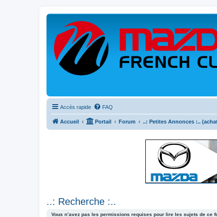
Accès rapide
FAQ
Accueil
Portail
Forum
..: Petites Annonces :.. (acha
..: Recherche :..
Vous n’avez pas les permissions requises pour lire les sujets de ce 