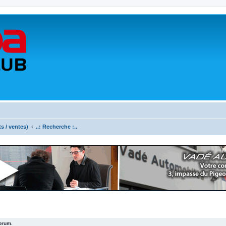
ts / ventes)
..: Recherche :..
forum.