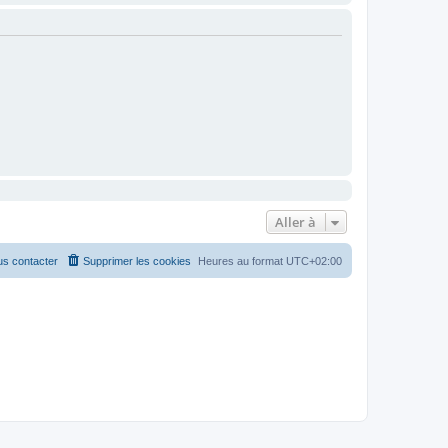
Aller à
s contacter
Supprimer les cookies
Heures au format
UTC+02:00