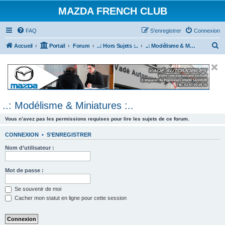
MAZDA FRENCH CLUB
FAQ
S’enregistrer
Connexion
R
Accueil
Portail
Forum
..: Hors Sujets :..
..: Modélisme & Miniatures :..
e
c
h
e
..: Modélisme & Miniatures :..
r
c
Vous n’avez pas les permissions requises pour lire les sujets de ce forum.
h
CONNEXION
•
S’ENREGISTRER
e
Nom d’utilisateur :
r
Mot de passe :
Se souvenir de moi
Cacher mon statut en ligne pour cette session