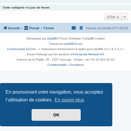
Cette catégorie n’a pas de forum.
Aller à
Accueil
Portail
Forum
Heures au format
UTC+02:00
Développé par
phpBB
® Forum Software © phpBB Limited
Traduit par
phpBB-fr.com
Communauté EzCom
: « Traductions d'extensions & styles pour phpBB 3.2.x & 3.3.x »
Forum hébergé par les services d’
Infomaniak Network SA
Avenue de la Praille, 26 - 1227 Carouge - Suisse - tél +41 22 820 35 44
Confidentialité
|
Conditions
En poursuivant votre navigation, vous acceptez
l’utilisation de cookies.
En savoir plus
OK