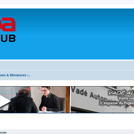
sme & Miniatures :..
forum.