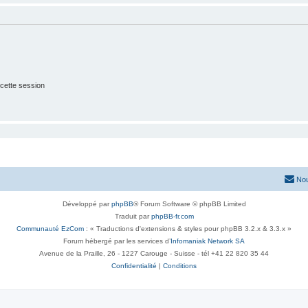
cette session
Nou
Développé par
phpBB
® Forum Software © phpBB Limited
Traduit par
phpBB-fr.com
Communauté EzCom
: « Traductions d'extensions & styles pour phpBB 3.2.x & 3.3.x »
Forum hébergé par les services d’
Infomaniak Network SA
Avenue de la Praille, 26 - 1227 Carouge - Suisse - tél +41 22 820 35 44
Confidentialité
|
Conditions