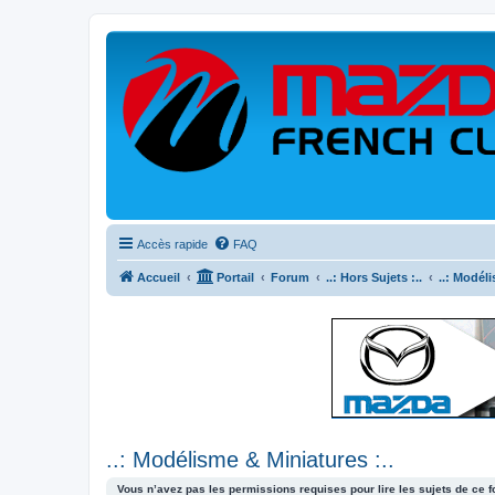
Accès rapide
FAQ
Accueil
Portail
Forum
..: Hors Sujets :..
..: Modéli
..: Modélisme & Miniatures :..
Vous n’avez pas les permissions requises pour lire les sujets de ce 