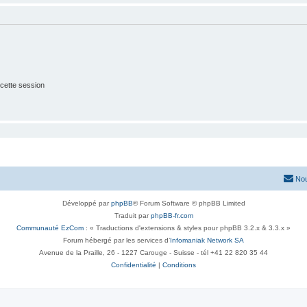
cette session
Nou
Développé par
phpBB
® Forum Software © phpBB Limited
Traduit par
phpBB-fr.com
Communauté EzCom
: « Traductions d'extensions & styles pour phpBB 3.2.x & 3.3.x »
Forum hébergé par les services d’
Infomaniak Network SA
Avenue de la Praille, 26 - 1227 Carouge - Suisse - tél +41 22 820 35 44
Confidentialité
|
Conditions