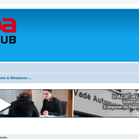
sme & Miniatures :..
forum.