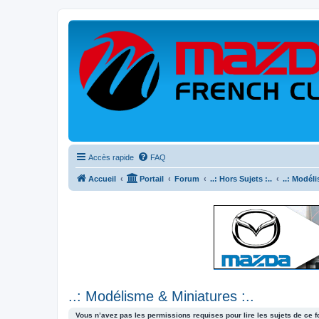
Accès rapide
FAQ
Accueil
Portail
Forum
..: Hors Sujets :..
..: Modéli
..: Modélisme & Miniatures :..
Vous n’avez pas les permissions requises pour lire les sujets de ce 