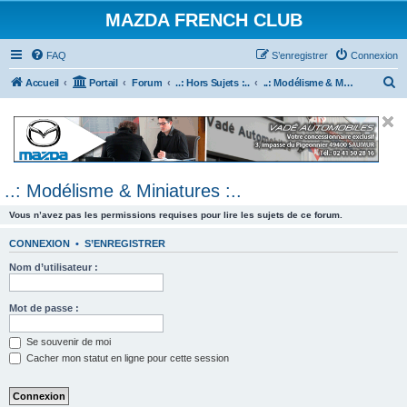
MAZDA FRENCH CLUB
FAQ
S’enregistrer
Connexion
R
Accueil
Portail
Forum
..: Hors Sujets :..
..: Modélisme & Miniatures :..
e
c
h
e
..: Modélisme & Miniatures :..
r
c
Vous n’avez pas les permissions requises pour lire les sujets de ce forum.
h
CONNEXION
•
S’ENREGISTRER
e
Nom d’utilisateur :
r
Mot de passe :
Se souvenir de moi
Cacher mon statut en ligne pour cette session