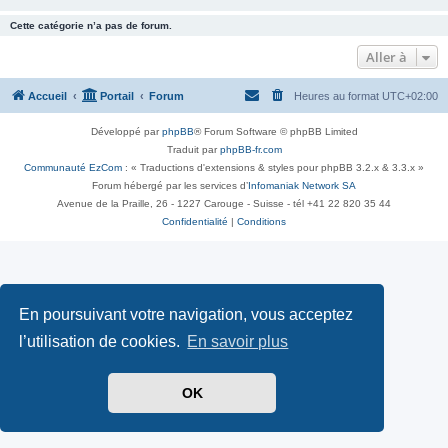
Cette catégorie n’a pas de forum.
Aller à
Accueil
Portail
Forum
Heures au format
UTC+02:00
Développé par
phpBB
® Forum Software © phpBB Limited
Traduit par
phpBB-fr.com
Communauté EzCom
: « Traductions d'extensions & styles pour phpBB 3.2.x & 3.3.x »
Forum hébergé par les services d’
Infomaniak Network SA
Avenue de la Praille, 26 - 1227 Carouge - Suisse - tél +41 22 820 35 44
Confidentialité
|
Conditions
En poursuivant votre navigation, vous acceptez
l’utilisation de cookies.
En savoir plus
OK