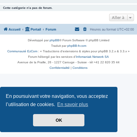
Cette catégorie n’a pas de forum.
Aller à
Accueil
Portail
Forum
Heures au format
UTC+02:00
Développé par
phpBB
® Forum Software © phpBB Limited
Traduit par
phpBB-fr.com
Communauté EzCom
: « Traductions d'extensions & styles pour phpBB 3.2.x & 3.3.x »
Forum hébergé par les services d’
Infomaniak Network SA
Avenue de la Praille, 26 - 1227 Carouge - Suisse - tél +41 22 820 35 44
Confidentialité
|
Conditions
En poursuivant votre navigation, vous acceptez
l’utilisation de cookies.
En savoir plus
OK