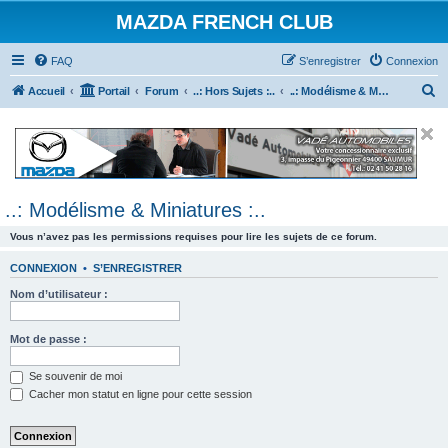
MAZDA FRENCH CLUB
FAQ
S’enregistrer
Connexion
R
Accueil
Portail
Forum
..: Hors Sujets :..
..: Modélisme & Miniatures :..
e
c
h
e
..: Modélisme & Miniatures :..
r
c
Vous n’avez pas les permissions requises pour lire les sujets de ce forum.
h
CONNEXION
•
S’ENREGISTRER
e
Nom d’utilisateur :
r
Mot de passe :
Se souvenir de moi
Cacher mon statut en ligne pour cette session