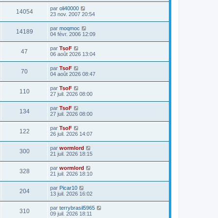
par
oli40000
14054
23 nov. 2007 20:54
par
moqmoc
14189
04 févr. 2006 12:09
par
TsoF
47
06 août 2026 13:04
par
TsoF
70
04 août 2026 08:47
par
TsoF
110
27 juil. 2026 08:00
par
TsoF
134
27 juil. 2026 08:00
par
TsoF
122
26 juil. 2026 14:07
par
wormlord
300
21 juil. 2026 18:15
par
wormlord
328
21 juil. 2026 18:10
par
Picar10
204
13 juil. 2026 16:02
par
terrybrasil5965
310
09 juil. 2026 18:11