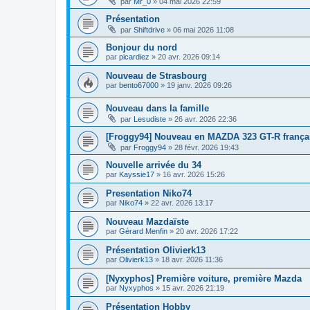
par
Mr_0
» 04 mai 2026 22:59
Présentation
par
Shiftdrive
» 06 mai 2026 11:08
Bonjour du nord
par
picardiez
» 20 avr. 2026 09:14
Nouveau de Strasbourg
par
bento67000
» 19 janv. 2026 09:26
Nouveau dans la famille
par
Lesudiste
» 26 avr. 2026 22:36
[Froggy94] Nouveau en MAZDA 323 GT-R frança
par
Froggy94
» 28 févr. 2026 19:43
Nouvelle arrivée du 34
par
Kayssie17
» 16 avr. 2026 15:26
Presentation Niko74
par
Niko74
» 22 avr. 2026 13:17
Nouveau Mazdaïste
par
Gérard Menfin
» 20 avr. 2026 17:22
Présentation Olivierk13
par
Olivierk13
» 18 avr. 2026 11:36
[Nyxyphos] Première voiture, première Mazda
par
Nyxyphos
» 15 avr. 2026 21:19
Présentation Hobby