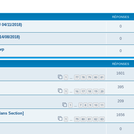
cher
cherche avancée
RÉPONSES
 04/11/2018)
0
14/08/2018)
0
svp
0
RÉPONSES
1601
1
77
78
79
80
81
…
395
1
16
17
18
19
20
…
209
1
7
8
9
10
11
…
dans Section]
1656
1
79
80
81
82
83
…
0