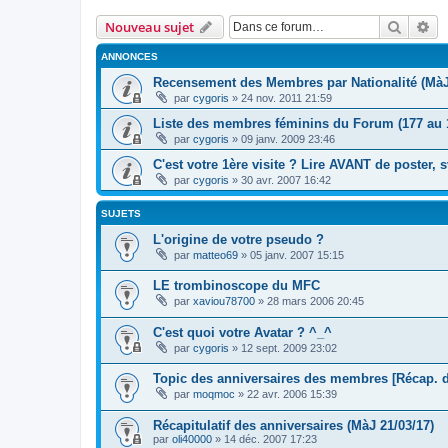
Recher
Re
Nouveau sujet
ANNONCES
Recensement des Membres par Nationalité (MàJ
par
cygoris
» 24 nov. 2011 21:59
Liste des membres féminins du Forum (177 au 
par
cygoris
» 09 janv. 2009 23:46
C'est votre 1ère visite ? Lire AVANT de poster, 
par
cygoris
» 30 avr. 2007 16:42
SUJETS
L'origine de votre pseudo ?
par
matteo69
» 05 janv. 2007 15:15
LE trombinoscope du MFC
par
xaviou78700
» 28 mars 2006 20:45
C'est quoi votre Avatar ? ^_^
par
cygoris
» 12 sept. 2009 23:02
Topic des anniversaires des membres [Récap. 
par
moqmoc
» 22 avr. 2006 15:39
Récapitulatif des anniversaires (MàJ 21/03/17)
par
oli40000
» 14 déc. 2007 17:23