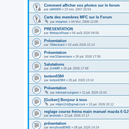
Comment afficher vos photos sur le forum
par
oli40000
» 23 nov. 2007 20:54
Carte des membres MFC sur le Forum
par
moqmoc
» 04 févr. 2006 12:09
PRESENTATION
par
WebackRoad
» 06 août 2026 09:59
Présentation
par
78deckard
» 03 août 2026 22:14
Présentation
par
mar31lamenace
» 26 juil. 2026 17:58
Salutations
par
JrmMR
» 26 juil. 2026 17:58
tonton0384
par
tonton0384
» 26 juil. 2026 13:14
Présentation
par
mickael.surgeon
» 11 juil. 2026 22:01
[Guiben] Bonjour à tous
par
mbjm114@gmail.com
» 15 juil. 2026 20:12
reglage course freina main manuel mazda 6 GJ
par
jeromeb
» 12 juil. 2026 17:17
présentation
par
terrybrasil5965
» 08 juil. 2026 14:24