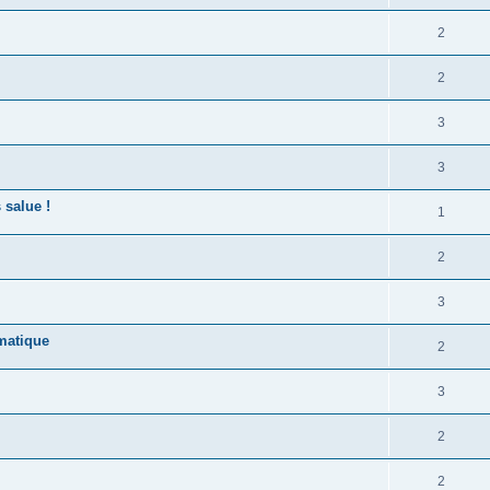
2
2
3
3
 salue !
1
2
3
matique
2
3
2
2