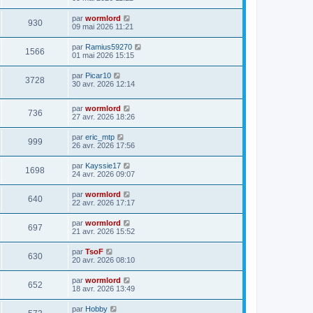
par
wormlord
930
09 mai 2026 11:21
par
Ramius59270
1566
01 mai 2026 15:15
par
Picar10
3728
30 avr. 2026 12:14
par
wormlord
736
27 avr. 2026 18:26
par
eric_mtp
999
26 avr. 2026 17:56
par
Kayssie17
1698
24 avr. 2026 09:07
par
wormlord
640
22 avr. 2026 17:17
par
wormlord
697
21 avr. 2026 15:52
par
TsoF
630
20 avr. 2026 08:10
par
wormlord
652
18 avr. 2026 13:49
par
Hobby