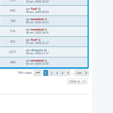
573
10 avr. 2026 22:07
par
TsoF
655
09 avr. 2026 08:03
par
wormlord
768
08 avr. 2026 18:41
par
wormlord
574
08 avr. 2026 18:41
par
TsoF
551
07 avr. 2026 21:17
par
offxiqpekn
1277
06 avr. 2026 17:37
par
wormlord
466
02 avr. 2026 22:35
Page
1
sur
144
1
2
3
4
5
144
Suivante
7881 sujets
…
Aller à