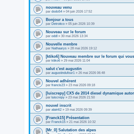
nouveau venu
par
dodo54
» 04 juin 2026 17:52
Bonjour a tous
par
Detroitco
» 05 juin 2026 10:39
Nouveau sur le forum
par
oddl
» 30 mai 2026 13:34
Nouvelle menbre
par
Nathaarys
» 28 mai 2026 19:12
[ktiko6] Nouveau membre sur le forum qui vous
par
ktiko6
» 29 mai 2026 11:04
salut c'est augustin
par
augustindufour1
» 26 mai 2026 06:48
Nouvel adhérent
par
francis23
» 23 mai 2026 09:18
[luiscrepy] CX5 de 2014 diesel dynamique auto
par
luiscrepy
» 23 mai 2026 21:50
nouvel inscrit
par
alain62
» 19 mai 2026 09:39
[Franck15] Présentation
par
Franck15
» 21 mai 2026 10:32
[Mr_0] Salutation des alpes