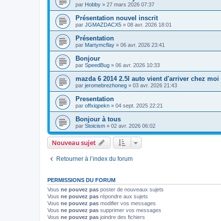
par
Hobby
» 27 mars 2026 07:37
Présentation nouvel inscrit
par
JGMAZDACX5
» 08 avr. 2026 18:01
Présentation
par
Martymcflay
» 06 avr. 2026 23:41
Bonjour
par
SpeedBug
» 06 avr. 2026 10:33
mazda 6 2014 2.5l auto vient d'arriver chez moi
par
jeromebrezhoneg
» 03 avr. 2026 21:43
Presentation
par
offxiqpekn
» 04 sept. 2025 22:21
Bonjour à tous
par
Stoicism
» 02 avr. 2026 06:02
Nouveau sujet
Retourner à l’index du forum
PERMISSIONS DU FORUM
Vous
ne pouvez pas
poster de nouveaux sujets
Vous
ne pouvez pas
répondre aux sujets
Vous
ne pouvez pas
modifier vos messages
Vous
ne pouvez pas
supprimer vos messages
Vous
ne pouvez pas
joindre des fichiers