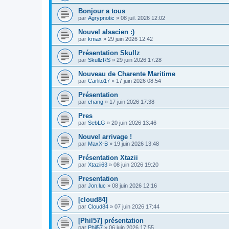
Bonjour a tous
par
Agrypnotic
» 08 juil. 2026 12:02
Nouvel alsacien :)
par
kmax
» 29 juin 2026 12:42
Présentation Skullz
par
SkullzRS
» 29 juin 2026 17:28
Nouveau de Charente Maritime
par
Carlito17
» 17 juin 2026 08:54
Présentation
par
chang
» 17 juin 2026 17:38
Pres
par
SebLG
» 20 juin 2026 13:46
Nouvel arrivage !
par
MaxX-B
» 19 juin 2026 13:48
Présentation Xtazii
par
Xtazii63
» 08 juin 2026 19:20
Presentation
par
Jon.luc
» 08 juin 2026 12:16
[cloud84]
par
Cloud84
» 07 juin 2026 17:44
[Phil57] présentation
par
Phil57
» 06 juin 2026 17:55