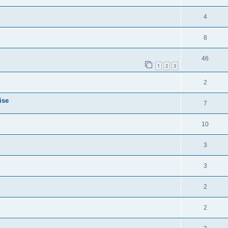
4
8
46
1
2
3
2
ise
7
10
3
3
2
2