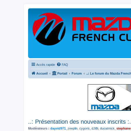
Accès rapide
FAQ
Accueil
Portail
Forum
..: Le forum du Mazda French
..: Présentation des nouveaux inscrits :.
Modérateurs :
dayvid971
,
zeeplin
,
cygoris
,
dJiBi
,
ducatmick
,
stephane