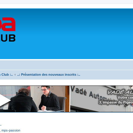
 Club :..
..: Présentation des nouveaux inscrits :..
.
,
mps-passion