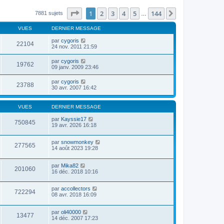
Page
1
sur
144
1
2
3
4
5
144
Suivante
7881 sujets
…
VUES
DERNIER MESSAGE
par
cygoris
22104
24 nov. 2011 21:59
par
cygoris
19762
09 janv. 2009 23:46
par
cygoris
23788
30 avr. 2007 16:42
VUES
DERNIER MESSAGE
par
Kayssie17
750845
19 avr. 2026 16:18
par
snowmonkey
277565
14 août 2023 19:28
par
Mika82
201060
16 déc. 2018 10:16
par
accollectors
722294
08 avr. 2018 16:09
par
oli40000
13477
14 déc. 2007 17:23