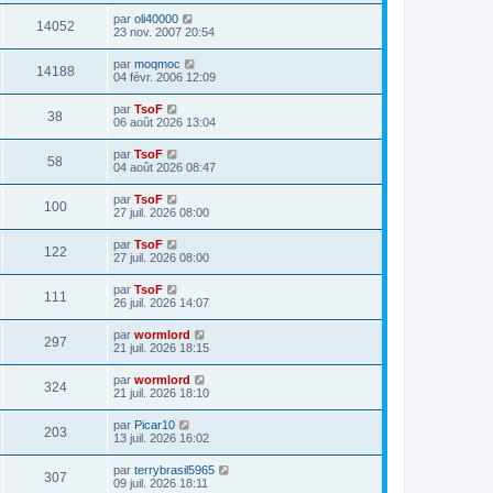
par
oli40000
14052
23 nov. 2007 20:54
par
moqmoc
14188
04 févr. 2006 12:09
par
TsoF
38
06 août 2026 13:04
par
TsoF
58
04 août 2026 08:47
par
TsoF
100
27 juil. 2026 08:00
par
TsoF
122
27 juil. 2026 08:00
par
TsoF
111
26 juil. 2026 14:07
par
wormlord
297
21 juil. 2026 18:15
par
wormlord
324
21 juil. 2026 18:10
par
Picar10
203
13 juil. 2026 16:02
par
terrybrasil5965
307
09 juil. 2026 18:11