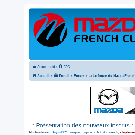
Accès rapide
FAQ
Accueil
Portail
Forum
..: Le forum du Mazda French
..: Présentation des nouveaux inscrits :.
Modérateurs :
dayvid971
,
zeeplin
,
cygoris
,
dJiBi
,
ducatmick
,
stephane