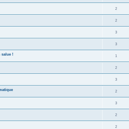
2
2
3
3
 salue !
1
2
3
matique
2
3
2
2