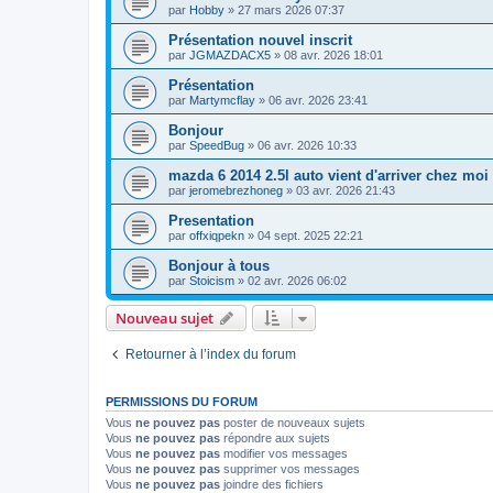
par
Hobby
» 27 mars 2026 07:37
Présentation nouvel inscrit
par
JGMAZDACX5
» 08 avr. 2026 18:01
Présentation
par
Martymcflay
» 06 avr. 2026 23:41
Bonjour
par
SpeedBug
» 06 avr. 2026 10:33
mazda 6 2014 2.5l auto vient d'arriver chez moi
par
jeromebrezhoneg
» 03 avr. 2026 21:43
Presentation
par
offxiqpekn
» 04 sept. 2025 22:21
Bonjour à tous
par
Stoicism
» 02 avr. 2026 06:02
Nouveau sujet
Retourner à l’index du forum
PERMISSIONS DU FORUM
Vous
ne pouvez pas
poster de nouveaux sujets
Vous
ne pouvez pas
répondre aux sujets
Vous
ne pouvez pas
modifier vos messages
Vous
ne pouvez pas
supprimer vos messages
Vous
ne pouvez pas
joindre des fichiers