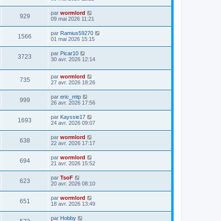
par
wormlord
929
09 mai 2026 11:21
par
Ramius59270
1566
01 mai 2026 15:15
par
Picar10
3723
30 avr. 2026 12:14
par
wormlord
735
27 avr. 2026 18:26
par
eric_mtp
999
26 avr. 2026 17:56
par
Kayssie17
1693
24 avr. 2026 09:07
par
wormlord
638
22 avr. 2026 17:17
par
wormlord
694
21 avr. 2026 15:52
par
TsoF
623
20 avr. 2026 08:10
par
wormlord
651
18 avr. 2026 13:49
par
Hobby