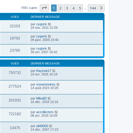
Page
1
sur
144
1
2
3
4
5
144
Suivante
7881 sujets
…
VUES
DERNIER MESSAGE
par
cygoris
22103
24 nov. 2011 21:59
par
cygoris
19762
09 janv. 2009 23:46
par
cygoris
23785
30 avr. 2007 16:42
VUES
DERNIER MESSAGE
par
Kayssie17
750732
19 avr. 2026 16:18
par
snowmonkey
277524
14 août 2023 19:28
par
Mika82
201032
16 déc. 2018 10:16
par
accollectors
722182
08 avr. 2018 16:09
par
oli40000
13475
14 déc. 2007 17:23