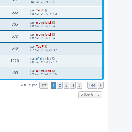
572
10 avr. 2026 22:07
par
TsoF
655
09 avr. 2026 08:03
par
wormlord
765
08 avr. 2026 18:41
par
wormlord
573
08 avr. 2026 18:41
par
TsoF
549
07 avr. 2026 21:17
par
offxiqpekn
1276
06 avr. 2026 17:37
par
wormlord
465
02 avr. 2026 22:35
Page
1
sur
144
1
2
3
4
5
144
Suivante
7881 sujets
…
Aller à