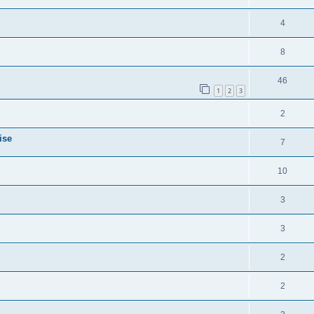
4
8
46
1
2
3
2
ise
7
10
3
3
2
2