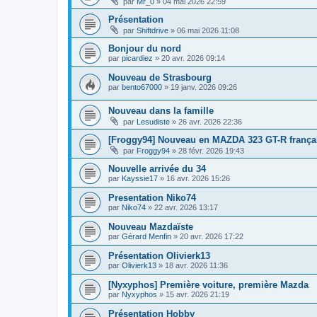
par
Mr_0
» 04 mai 2026 22:59
Présentation
par
Shiftdrive
» 06 mai 2026 11:08
Bonjour du nord
par
picardiez
» 20 avr. 2026 09:14
Nouveau de Strasbourg
par
bento67000
» 19 janv. 2026 09:26
Nouveau dans la famille
par
Lesudiste
» 26 avr. 2026 22:36
[Froggy94] Nouveau en MAZDA 323 GT-R frança
par
Froggy94
» 28 févr. 2026 19:43
Nouvelle arrivée du 34
par
Kayssie17
» 16 avr. 2026 15:26
Presentation Niko74
par
Niko74
» 22 avr. 2026 13:17
Nouveau Mazdaïste
par
Gérard Menfin
» 20 avr. 2026 17:22
Présentation Olivierk13
par
Olivierk13
» 18 avr. 2026 11:36
[Nyxyphos] Première voiture, première Mazda
par
Nyxyphos
» 15 avr. 2026 21:19
Présentation Hobby