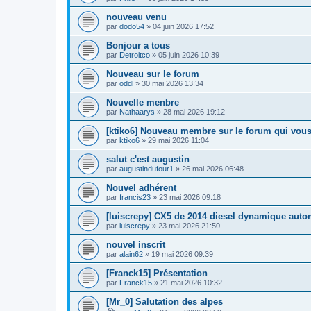
nouveau venu
par
dodo54
» 04 juin 2026 17:52
Bonjour a tous
par
Detroitco
» 05 juin 2026 10:39
Nouveau sur le forum
par
oddl
» 30 mai 2026 13:34
Nouvelle menbre
par
Nathaarys
» 28 mai 2026 19:12
[ktiko6] Nouveau membre sur le forum qui vous
par
ktiko6
» 29 mai 2026 11:04
salut c'est augustin
par
augustindufour1
» 26 mai 2026 06:48
Nouvel adhérent
par
francis23
» 23 mai 2026 09:18
[luiscrepy] CX5 de 2014 diesel dynamique auto
par
luiscrepy
» 23 mai 2026 21:50
nouvel inscrit
par
alain62
» 19 mai 2026 09:39
[Franck15] Présentation
par
Franck15
» 21 mai 2026 10:32
[Mr_0] Salutation des alpes