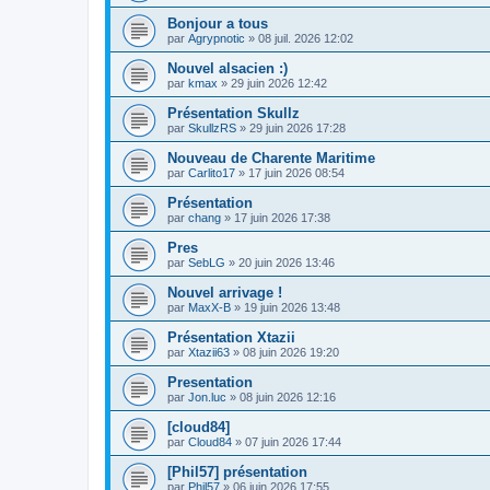
Bonjour a tous
par
Agrypnotic
» 08 juil. 2026 12:02
Nouvel alsacien :)
par
kmax
» 29 juin 2026 12:42
Présentation Skullz
par
SkullzRS
» 29 juin 2026 17:28
Nouveau de Charente Maritime
par
Carlito17
» 17 juin 2026 08:54
Présentation
par
chang
» 17 juin 2026 17:38
Pres
par
SebLG
» 20 juin 2026 13:46
Nouvel arrivage !
par
MaxX-B
» 19 juin 2026 13:48
Présentation Xtazii
par
Xtazii63
» 08 juin 2026 19:20
Presentation
par
Jon.luc
» 08 juin 2026 12:16
[cloud84]
par
Cloud84
» 07 juin 2026 17:44
[Phil57] présentation
par
Phil57
» 06 juin 2026 17:55