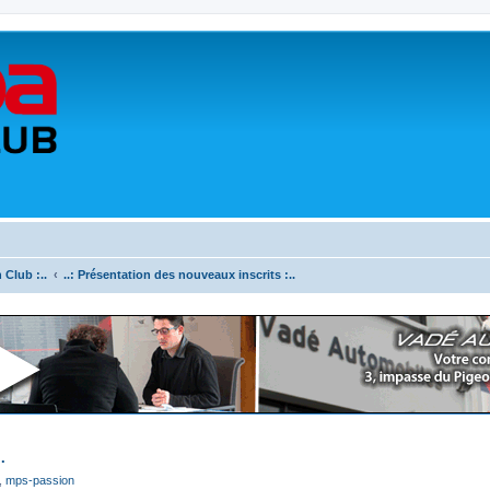
 Club :..
..: Présentation des nouveaux inscrits :..
.
,
mps-passion