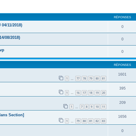
cher
cherche avancée
RÉPONSES
 04/11/2018)
0
14/08/2018)
0
svp
0
RÉPONSES
1601
1
77
78
79
80
81
…
395
1
16
17
18
19
20
…
209
1
7
8
9
10
11
…
dans Section]
1656
1
79
80
81
82
83
…
0