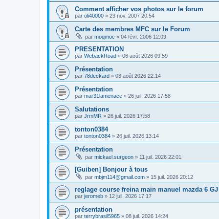
Comment afficher vos photos sur le forum
par
oli40000
» 23 nov. 2007 20:54
Carte des membres MFC sur le Forum
par
moqmoc
» 04 févr. 2006 12:09
PRESENTATION
par
WebackRoad
» 06 août 2026 09:59
Présentation
par
78deckard
» 03 août 2026 22:14
Présentation
par
mar31lamenace
» 26 juil. 2026 17:58
Salutations
par
JrmMR
» 26 juil. 2026 17:58
tonton0384
par
tonton0384
» 26 juil. 2026 13:14
Présentation
par
mickael.surgeon
» 11 juil. 2026 22:01
[Guiben] Bonjour à tous
par
mbjm114@gmail.com
» 15 juil. 2026 20:12
reglage course freina main manuel mazda 6 GJ
par
jeromeb
» 12 juil. 2026 17:17
présentation
par
terrybrasil5965
» 08 juil. 2026 14:24