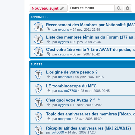
Recher
Re
Nouveau sujet
ANNONCES
Recensement des Membres par Nationalité (MàJ
par
cygoris
» 24 nov. 2011 21:59
Liste des membres féminins du Forum (177 au 
par
cygoris
» 09 janv. 2009 23:46
C'est votre 1ère visite ? Lire AVANT de poster, 
par
cygoris
» 30 avr. 2007 16:42
SUJETS
L'origine de votre pseudo ?
par
matteo69
» 05 janv. 2007 15:15
LE trombinoscope du MFC
par
xaviou78700
» 28 mars 2006 20:45
C'est quoi votre Avatar ? ^_^
par
cygoris
» 12 sept. 2009 23:02
Topic des anniversaires des membres [Récap. 
par
moqmoc
» 22 avr. 2006 15:39
Récapitulatif des anniversaires (MàJ 21/03/17)
par
oli40000
» 14 déc. 2007 17:23