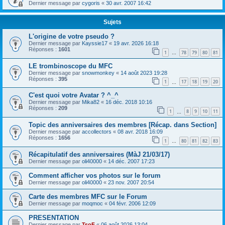
Dernier message par
cygoris
«
30 avr. 2007 16:42
Sujets
L'origine de votre pseudo ?
Dernier message par
Kayssie17
«
19 avr. 2026 16:18
Réponses :
1601
1
78
79
80
81
…
LE trombinoscope du MFC
Dernier message par
snowmonkey
«
14 août 2023 19:28
Réponses :
395
1
17
18
19
20
…
C'est quoi votre Avatar ? ^_^
Dernier message par
Mika82
«
16 déc. 2018 10:16
Réponses :
209
1
8
9
10
11
…
Topic des anniversaires des membres [Récap. dans Section]
Dernier message par
accollectors
«
08 avr. 2018 16:09
Réponses :
1656
1
80
81
82
83
…
Récapitulatif des anniversaires (MàJ 21/03/17)
Dernier message par
oli40000
«
14 déc. 2007 17:23
Comment afficher vos photos sur le forum
Dernier message par
oli40000
«
23 nov. 2007 20:54
Carte des membres MFC sur le Forum
Dernier message par
moqmoc
«
04 févr. 2006 12:09
PRESENTATION
Dernier message par
TsoF
«
06 août 2026 13:04