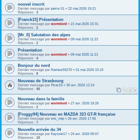
nouvel inscrit
Dernier message par
pierre 01
«
22 mai 2026 19:21
Réponses :
3
[Franck15] Présentation
Dernier message par
wormlord
«
21 mai 2026 15:31
Réponses :
2
[Mr_0] Salutation des alpes
Dernier message par
wormlord
«
09 mai 2026 11:22
Réponses :
2
Présentation
Dernier message par
wormlord
«
09 mai 2026 11:21
Réponses :
4
Bonjour du nord
Dernier message par
Ramius59270
«
01 mai 2026 15:15
Réponses :
8
Nouveau de Strasbourg
Dernier message par
Picar10
«
30 avr. 2026 12:14
Réponses :
46
1
2
3
Nouveau dans la famille
Dernier message par
wormlord
«
27 avr. 2026 18:26
Réponses :
2
[Froggy94] Nouveau en MAZDA 323 GT-R française
Dernier message par
eric_mtp
«
26 avr. 2026 17:56
Réponses :
7
Nouvelle arrivée du 34
Dernier message par
Kayssie17
«
24 avr. 2026 09:07
Réponses :
10