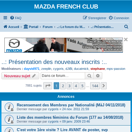
MAZDA FRENCH CLUB
FAQ
S’enregistrer
Connexion
R
Accueil
Portail
Forum
..: Le forum du Mazda French Club :..
..: Présentation des nouveaux inscrits :..
e
c
h
e
..: Présentation des nouveaux inscrits :..
r
Modérateurs :
dayvid971
,
zeeplin
,
cygoris
,
dJiBi
,
ducatmick
,
stephane
,
mps-passion
c
Rechercher
Recherche avanc
Nouveau sujet
h
e
Page
1
sur
144
1
2
3
4
5
144
Suivante
7881 sujets
…
r
Annonces
Recensement des Membres par Nationalité (MàJ 04/11/2018)
Dernier message par
cygoris
«
24 nov. 2011 21:59
Liste des membres féminins du Forum (177 au 14/08/2018)
Dernier message par
cygoris
«
09 janv. 2009 23:46
C'est votre 1ère visite ? Lire AVANT de poster, svp