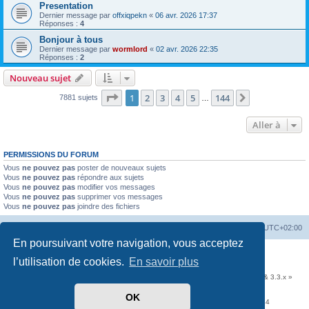
Presentation
Dernier message par
offxiqpekn
«
06 avr. 2026 17:37
Réponses :
4
Bonjour à tous
Dernier message par
wormlord
«
02 avr. 2026 22:35
Réponses :
2
Nouveau sujet
Page
1
sur
144
1
2
3
4
5
144
Suivante
7881 sujets
…
Aller à
PERMISSIONS DU FORUM
Vous
ne pouvez pas
poster de nouveaux sujets
Vous
ne pouvez pas
répondre aux sujets
Vous
ne pouvez pas
modifier vos messages
Vous
ne pouvez pas
supprimer vos messages
Vous
ne pouvez pas
joindre des fichiers
Accueil
Portail
Forum
Heures au format
UTC+02:00
En poursuivant votre navigation, vous acceptez
Développé par
phpBB
® Forum Software © phpBB Limited
l’utilisation de cookies.
En savoir plus
Traduit par
phpBB-fr.com
Communauté EzCom
: « Traductions d'extensions & styles pour phpBB 3.2.x & 3.3.x »
Forum hébergé par les services d’
Infomaniak Network SA
OK
Avenue de la Praille, 26 - 1227 Carouge - Suisse - tél +41 22 820 35 44