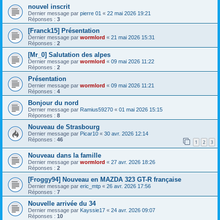
nouvel inscrit
Dernier message par
pierre 01
«
22 mai 2026 19:21
Réponses :
3
[Franck15] Présentation
Dernier message par
wormlord
«
21 mai 2026 15:31
Réponses :
2
[Mr_0] Salutation des alpes
Dernier message par
wormlord
«
09 mai 2026 11:22
Réponses :
2
Présentation
Dernier message par
wormlord
«
09 mai 2026 11:21
Réponses :
4
Bonjour du nord
Dernier message par
Ramius59270
«
01 mai 2026 15:15
Réponses :
8
Nouveau de Strasbourg
Dernier message par
Picar10
«
30 avr. 2026 12:14
Réponses :
46
1
2
3
Nouveau dans la famille
Dernier message par
wormlord
«
27 avr. 2026 18:26
Réponses :
2
[Froggy94] Nouveau en MAZDA 323 GT-R française
Dernier message par
eric_mtp
«
26 avr. 2026 17:56
Réponses :
7
Nouvelle arrivée du 34
Dernier message par
Kayssie17
«
24 avr. 2026 09:07
Réponses :
10