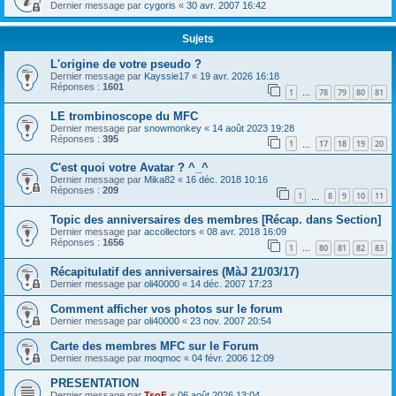
Dernier message par
cygoris
«
30 avr. 2007 16:42
Sujets
L'origine de votre pseudo ?
Dernier message par
Kayssie17
«
19 avr. 2026 16:18
Réponses :
1601
1
78
79
80
81
…
LE trombinoscope du MFC
Dernier message par
snowmonkey
«
14 août 2023 19:28
Réponses :
395
1
17
18
19
20
…
C'est quoi votre Avatar ? ^_^
Dernier message par
Mika82
«
16 déc. 2018 10:16
Réponses :
209
1
8
9
10
11
…
Topic des anniversaires des membres [Récap. dans Section]
Dernier message par
accollectors
«
08 avr. 2018 16:09
Réponses :
1656
1
80
81
82
83
…
Récapitulatif des anniversaires (MàJ 21/03/17)
Dernier message par
oli40000
«
14 déc. 2007 17:23
Comment afficher vos photos sur le forum
Dernier message par
oli40000
«
23 nov. 2007 20:54
Carte des membres MFC sur le Forum
Dernier message par
moqmoc
«
04 févr. 2006 12:09
PRESENTATION
Dernier message par
TsoF
«
06 août 2026 13:04