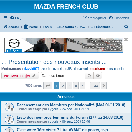
MAZDA FRENCH CLUB
FAQ
S’enregistrer
Connexion
R
Accueil
Portail
Forum
..: Le forum du Mazda French Club :..
..: Présentation des nouveaux inscrits :..
e
c
h
e
..: Présentation des nouveaux inscrits :..
r
Modérateurs :
dayvid971
,
zeeplin
,
cygoris
,
dJiBi
,
ducatmick
,
stephane
,
mps-passion
c
Rechercher
Recherche avanc
Nouveau sujet
h
e
Page
1
sur
144
1
2
3
4
5
144
Suivante
7881 sujets
…
r
Annonces
Recensement des Membres par Nationalité (MàJ 04/11/2018)
Dernier message par
cygoris
«
24 nov. 2011 21:59
Liste des membres féminins du Forum (177 au 14/08/2018)
Dernier message par
cygoris
«
09 janv. 2009 23:46
C'est votre 1ère visite ? Lire AVANT de poster, svp