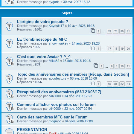
Dernier message par
cygoris
«
30 avr. 2007 16:42
Sujets
L'origine de votre pseudo ?
Dernier message par
Kayssie17
«
19 avr. 2026 16:18
Réponses :
1601
1
78
79
80
81
…
LE trombinoscope du MFC
Dernier message par
snowmonkey
«
14 août 2023 19:28
Réponses :
395
1
17
18
19
20
…
C'est quoi votre Avatar ? ^_^
Dernier message par
Mika82
«
16 déc. 2018 10:16
Réponses :
209
1
8
9
10
11
…
Topic des anniversaires des membres [Récap. dans Section]
Dernier message par
accollectors
«
08 avr. 2018 16:09
Réponses :
1656
1
80
81
82
83
…
Récapitulatif des anniversaires (MàJ 21/03/17)
Dernier message par
oli40000
«
14 déc. 2007 17:23
Comment afficher vos photos sur le forum
Dernier message par
oli40000
«
23 nov. 2007 20:54
Carte des membres MFC sur le Forum
Dernier message par
moqmoc
«
04 févr. 2006 12:09
PRESENTATION
Dernier message par
TsoF
«
06 août 2026 13:04