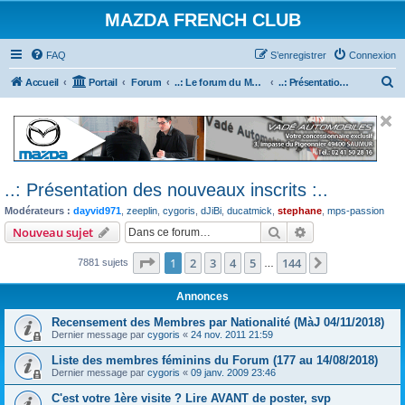
MAZDA FRENCH CLUB
FAQ
S’enregistrer
Connexion
R
Accueil
Portail
Forum
..: Le forum du Mazda French Club :..
..: Présentation des nouveaux inscrits :..
e
c
h
e
..: Présentation des nouveaux inscrits :..
r
Modérateurs :
dayvid971
,
zeeplin
,
cygoris
,
dJiBi
,
ducatmick
,
stephane
,
mps-passion
c
Rechercher
Recherche avanc
Nouveau sujet
h
e
Page
1
sur
144
1
2
3
4
5
144
Suivante
7881 sujets
…
r
Annonces
Recensement des Membres par Nationalité (MàJ 04/11/2018)
Dernier message par
cygoris
«
24 nov. 2011 21:59
Liste des membres féminins du Forum (177 au 14/08/2018)
Dernier message par
cygoris
«
09 janv. 2009 23:46
C'est votre 1ère visite ? Lire AVANT de poster, svp