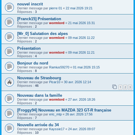
nouvel inscrit
Dernier message par
pierre 01
«
22 mai 2026 19:21
Réponses :
3
[Franck15] Présentation
Dernier message par
wormlord
«
21 mai 2026 15:31
Réponses :
2
[Mr_0] Salutation des alpes
Dernier message par
wormlord
«
09 mai 2026 11:22
Réponses :
2
Présentation
Dernier message par
wormlord
«
09 mai 2026 11:21
Réponses :
4
Bonjour du nord
Dernier message par
Ramius59270
«
01 mai 2026 15:15
Réponses :
8
Nouveau de Strasbourg
Dernier message par
Picar10
«
30 avr. 2026 12:14
Réponses :
46
1
2
3
Nouveau dans la famille
Dernier message par
wormlord
«
27 avr. 2026 18:26
Réponses :
2
[Froggy94] Nouveau en MAZDA 323 GT-R française
Dernier message par
eric_mtp
«
26 avr. 2026 17:56
Réponses :
7
Nouvelle arrivée du 34
Dernier message par
Kayssie17
«
24 avr. 2026 09:07
Réponses :
10