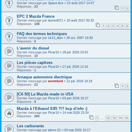
Dernier message par
Space Ace
«
23 août 2017 14:57
Réponses :
23
1
2
EPC 2 Mazda France
Dernier message par
laurent071
«
10 août 2017 00:32
Réponses :
108
1
2
3
4
5
6
FAQ des termes techniques
Dernier message par
sk13_titan
«
28 oct. 2007 19:30
Réponses :
5
L'avenir du diesel
Dernier message par
Picar10
«
28 juil. 2026 10:41
Réponses :
10
Les pièces captives
Dernier message par
Picar10
«
27 juil. 2026 12:16
Réponses :
1
Arnaque autonomie électrique
Dernier message par
wormlord
«
21 juil. 2026 18:18
Réponses :
23
1
2
[CX-50] La Mazda made in USA
Dernier message par
Picar10
«
03 juin 2026 16:27
Réponses :
9
Mazda à l'Ethanol E85 ?!? bcp d'info :)
Dernier message par
Picar10
«
14 mai 2026 23:24
Réponses :
284
1
12
13
14
15
…
Les carburants
Dernier message par
pierre 01
«
03 mai 2026 10:17