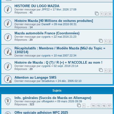
HISTOIRE DU LOGO MAZDA
Dernier message par
JPP22
«
17 févr. 2026 17:08
Réponses :
41
1
2
3
Histoire Mazda [40 Millions de voitures produites]
Dernier message par
DanielF
«
09 mai 2016 00:31
Réponses :
14
Mazda automobile France (Coordonnées)
Dernier message par
cygoris
«
22 mai 2016 21:23
Réponses :
20
1
2
Récapitulatifs : Membres / Modèle Mazda (MàJ du Topic =
13/02/14)
Dernier message par
cygoris
«
10 mai 2007 22:34
Histoire de Mazda : Q (?) / R (=) + N°ACCOLLE au nom !
Dernier message par
cygoris
«
02 sept. 2018 23:14
Réponses :
20
1
2
Attention au Langage SMS
Dernier message par
Stradivirus
«
24 déc. 2005 02:10
Sujets
Info. générales (Succès de Mazda en Allemagne)
Dernier message par
offxiqpekn
«
09 mars 2026 09:39
Réponses :
323
1
14
15
16
17
…
Offre spéciale adhésion MFC 2025