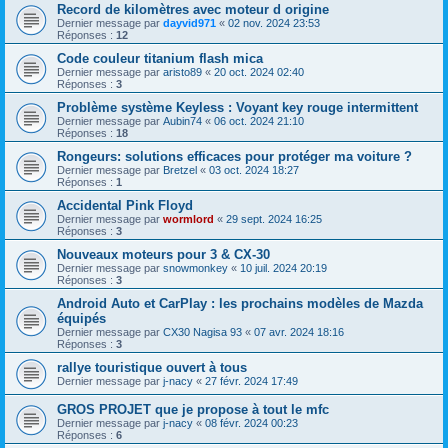
Record de kilomètres avec moteur d origine
Dernier message par
dayvid971
«
02 nov. 2024 23:53
Réponses :
12
Code couleur titanium flash mica
Dernier message par
aristo89
«
20 oct. 2024 02:40
Réponses :
3
Problème système Keyless : Voyant key rouge intermittent
Dernier message par
Aubin74
«
06 oct. 2024 21:10
Réponses :
18
Rongeurs: solutions efficaces pour protéger ma voiture ?
Dernier message par
Bretzel
«
03 oct. 2024 18:27
Réponses :
1
Accidental Pink Floyd
Dernier message par
wormlord
«
29 sept. 2024 16:25
Réponses :
3
Nouveaux moteurs pour 3 & CX-30
Dernier message par
snowmonkey
«
10 juil. 2024 20:19
Réponses :
3
Android Auto et CarPlay : les prochains modèles de Mazda
équipés
Dernier message par
CX30 Nagisa 93
«
07 avr. 2024 18:16
Réponses :
3
rallye touristique ouvert à tous
Dernier message par
j-nacy
«
27 févr. 2024 17:49
GROS PROJET que je propose à tout le mfc
Dernier message par
j-nacy
«
08 févr. 2024 00:23
Réponses :
6