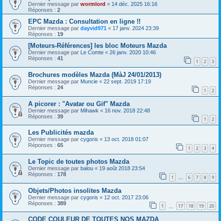
Dernier message par
wormlord
«
14 déc. 2025 16:16
Réponses :
2
EPC Mazda : Consultation en ligne !!
Dernier message par
dayvid971
«
17 janv. 2024 23:39
Réponses :
19
[Moteurs-Références] les bloc Moteurs Mazda
Dernier message par
Le Comte
«
26 janv. 2020 10:46
Réponses :
41
1
2
3
Brochures modèles Mazda (MàJ 24/01/2013)
Dernier message par
Muncie
«
22 sept. 2019 17:19
Réponses :
24
1
2
A picorer : "Avatar ou Gif" Mazda
Dernier message par
Mihawk
«
16 nov. 2018 22:48
Réponses :
39
1
2
Les Publicités mazda
Dernier message par
cygoris
«
13 oct. 2018 01:07
Réponses :
65
1
2
3
4
Le Topic de toutes photos Mazda
Dernier message par
balou
«
19 août 2018 23:54
Réponses :
178
1
6
7
8
9
…
Objets/Photos insolites Mazda
Dernier message par
cygoris
«
12 oct. 2017 23:06
Réponses :
389
1
17
18
19
20
…
CODE COULEUR DE TOUTES NOS MAZDA