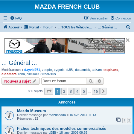
MAZDA FRENCH CLUB
FAQ
S’enregistrer
Connexion
R
Accueil
Portail
Forum
..: TOUS les Véhicules MAZDA :..
..: Général :..
e
c
h
e
..: Général :..
r
Modérateurs :
dayvid971
,
zeeplin
,
cygoris
,
dJiBi
,
ducatmick
,
adzam
,
stephane
,
c
didomars
,
roka
,
oli40000
,
Stradivirus
h
Rechercher
Recherche avanc
Nouveau sujet
e
Page
1
sur
16
1
2
3
4
5
16
Suivante
850 sujets
…
r
Annonces
Mazda Museum
Dernier message par
mazdadada
«
16 avr. 2014 11:13
Réponses :
23
1
2
Fiches techniques des modèles commercialisés
Dernier message par
dJiBi
«
18 janv. 2009 09:35