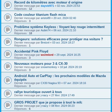
Record de kilomètres avec moteur d origine
Dernier message par
dayvid971
«
02 nov. 2024 23:53
Réponses :
12
Code couleur titanium flash mica
Dernier message par
aristo89
«
20 oct. 2024 02:40
Réponses :
3
Problème système Keyless : Voyant key rouge intermittent
Dernier message par
Aubin74
«
06 oct. 2024 21:10
Réponses :
18
Rongeurs: solutions efficaces pour protéger ma voiture ?
Dernier message par
Bretzel
«
03 oct. 2024 18:27
Réponses :
1
Accidental Pink Floyd
Dernier message par
wormlord
«
29 sept. 2024 16:25
Réponses :
3
Nouveaux moteurs pour 3 & CX-30
Dernier message par
snowmonkey
«
10 juil. 2024 20:19
Réponses :
3
Android Auto et CarPlay : les prochains modèles de Mazda
équipés
Dernier message par
CX30 Nagisa 93
«
07 avr. 2024 18:16
Réponses :
3
rallye touristique ouvert à tous
Dernier message par
j-nacy
«
27 févr. 2024 17:49
GROS PROJET que je propose à tout le mfc
Dernier message par
j-nacy
«
08 févr. 2024 00:23
Réponses :
6