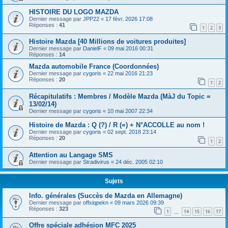
HISTOIRE DU LOGO MAZDA
Dernier message par
JPP22
«
17 févr. 2026 17:08
Réponses :
41
1
2
3
Histoire Mazda [40 Millions de voitures produites]
Dernier message par
DanielF
«
09 mai 2016 00:31
Réponses :
14
Mazda automobile France (Coordonnées)
Dernier message par
cygoris
«
22 mai 2016 21:23
Réponses :
20
1
2
Récapitulatifs : Membres / Modèle Mazda (MàJ du Topic =
13/02/14)
Dernier message par
cygoris
«
10 mai 2007 22:34
Histoire de Mazda : Q (?) / R (=) + N°ACCOLLE au nom !
Dernier message par
cygoris
«
02 sept. 2018 23:14
Réponses :
20
1
2
Attention au Langage SMS
Dernier message par
Stradivirus
«
24 déc. 2005 02:10
Sujets
Info. générales (Succès de Mazda en Allemagne)
Dernier message par
offxiqpekn
«
09 mars 2026 09:39
Réponses :
323
1
14
15
16
17
…
Offre spéciale adhésion MFC 2025