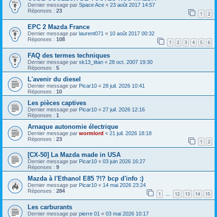
Dernier message par
Space Ace
«
23 août 2017 14:57
Réponses :
23
1
2
EPC 2 Mazda France
Dernier message par
laurent071
«
10 août 2017 00:32
Réponses :
108
1
2
3
4
5
6
FAQ des termes techniques
Dernier message par
sk13_titan
«
28 oct. 2007 19:30
Réponses :
5
L'avenir du diesel
Dernier message par
Picar10
«
28 juil. 2026 10:41
Réponses :
10
Les pièces captives
Dernier message par
Picar10
«
27 juil. 2026 12:16
Réponses :
1
Arnaque autonomie électrique
Dernier message par
wormlord
«
21 juil. 2026 18:18
Réponses :
23
1
2
[CX-50] La Mazda made in USA
Dernier message par
Picar10
«
03 juin 2026 16:27
Réponses :
9
Mazda à l'Ethanol E85 ?!? bcp d'info :)
Dernier message par
Picar10
«
14 mai 2026 23:24
Réponses :
284
1
12
13
14
15
…
Les carburants
Dernier message par
pierre 01
«
03 mai 2026 10:17