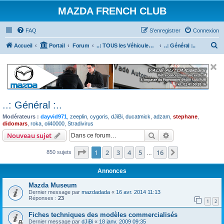
MAZDA FRENCH CLUB
FAQ
S’enregistrer
Connexion
R
Accueil
Portail
Forum
..: TOUS les Véhicules MAZDA :..
..: Général :..
e
c
h
e
..: Général :..
r
Modérateurs :
dayvid971
,
zeeplin
,
cygoris
,
dJiBi
,
ducatmick
,
adzam
,
stephane
,
c
didomars
,
roka
,
oli40000
,
Stradivirus
h
Rechercher
Recherche avanc
Nouveau sujet
e
Page
1
sur
16
1
2
3
4
5
16
Suivante
850 sujets
…
r
Annonces
Mazda Museum
Dernier message par
mazdadada
«
16 avr. 2014 11:13
Réponses :
23
1
2
Fiches techniques des modèles commercialisés
Dernier message par
dJiBi
«
18 janv. 2009 09:35