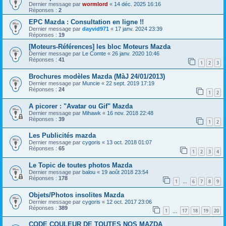
Dernier message par
wormlord
«
14 déc. 2025 16:16
Réponses :
2
EPC Mazda : Consultation en ligne !!
Dernier message par
dayvid971
«
17 janv. 2024 23:39
Réponses :
19
[Moteurs-Références] les bloc Moteurs Mazda
Dernier message par
Le Comte
«
26 janv. 2020 10:46
Réponses :
41
1
2
3
Brochures modèles Mazda (MàJ 24/01/2013)
Dernier message par
Muncie
«
22 sept. 2019 17:19
Réponses :
24
1
2
A picorer : "Avatar ou Gif" Mazda
Dernier message par
Mihawk
«
16 nov. 2018 22:48
Réponses :
39
1
2
Les Publicités mazda
Dernier message par
cygoris
«
13 oct. 2018 01:07
Réponses :
65
1
2
3
4
Le Topic de toutes photos Mazda
Dernier message par
balou
«
19 août 2018 23:54
Réponses :
178
1
6
7
8
9
…
Objets/Photos insolites Mazda
Dernier message par
cygoris
«
12 oct. 2017 23:06
Réponses :
389
1
17
18
19
20
…
CODE COULEUR DE TOUTES NOS MAZDA