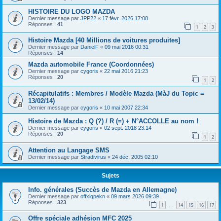
HISTOIRE DU LOGO MAZDA
Dernier message par
JPP22
«
17 févr. 2026 17:08
Réponses :
41
1
2
3
Histoire Mazda [40 Millions de voitures produites]
Dernier message par
DanielF
«
09 mai 2016 00:31
Réponses :
14
Mazda automobile France (Coordonnées)
Dernier message par
cygoris
«
22 mai 2016 21:23
Réponses :
20
1
2
Récapitulatifs : Membres / Modèle Mazda (MàJ du Topic =
13/02/14)
Dernier message par
cygoris
«
10 mai 2007 22:34
Histoire de Mazda : Q (?) / R (=) + N°ACCOLLE au nom !
Dernier message par
cygoris
«
02 sept. 2018 23:14
Réponses :
20
1
2
Attention au Langage SMS
Dernier message par
Stradivirus
«
24 déc. 2005 02:10
Sujets
Info. générales (Succès de Mazda en Allemagne)
Dernier message par
offxiqpekn
«
09 mars 2026 09:39
Réponses :
323
1
14
15
16
17
…
Offre spéciale adhésion MFC 2025