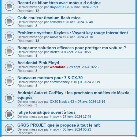
Record de kilomètres avec moteur d origine
Dernier message par
dayvid971
«
02 nov. 2024 23:53
Réponses :
12
Code couleur titanium flash mica
Dernier message par
aristo89
«
20 oct. 2024 02:40
Réponses :
3
Problème système Keyless : Voyant key rouge intermittent
Dernier message par
Aubin74
«
06 oct. 2024 21:10
Réponses :
18
Rongeurs: solutions efficaces pour protéger ma voiture ?
Dernier message par
Bretzel
«
03 oct. 2024 18:27
Réponses :
1
Accidental Pink Floyd
Dernier message par
wormlord
«
29 sept. 2024 16:25
Réponses :
3
Nouveaux moteurs pour 3 & CX-30
Dernier message par
snowmonkey
«
10 juil. 2024 20:19
Réponses :
3
Android Auto et CarPlay : les prochains modèles de Mazda
équipés
Dernier message par
CX30 Nagisa 93
«
07 avr. 2024 18:16
Réponses :
3
rallye touristique ouvert à tous
Dernier message par
j-nacy
«
27 févr. 2024 17:49
GROS PROJET que je propose à tout le mfc
Dernier message par
j-nacy
«
08 févr. 2024 00:23
Réponses :
6