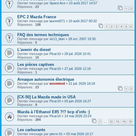
Dernier message par
Space Ace
«
23 août 2017 14:57
Réponses :
23
1
2
EPC 2 Mazda France
Dernier message par
laurent071
«
10 août 2017 00:32
Réponses :
108
1
2
3
4
5
6
FAQ des termes techniques
Dernier message par
sk13_titan
«
28 oct. 2007 19:30
Réponses :
5
L'avenir du diesel
Dernier message par
Picar10
«
28 juil. 2026 10:41
Réponses :
10
Les pièces captives
Dernier message par
Picar10
«
27 juil. 2026 12:16
Réponses :
1
Arnaque autonomie électrique
Dernier message par
wormlord
«
21 juil. 2026 18:18
Réponses :
23
1
2
[CX-50] La Mazda made in USA
Dernier message par
Picar10
«
03 juin 2026 16:27
Réponses :
9
Mazda à l'Ethanol E85 ?!? bcp d'info :)
Dernier message par
Picar10
«
14 mai 2026 23:24
Réponses :
284
1
12
13
14
15
…
Les carburants
Dernier message par
pierre 01
«
03 mai 2026 10:17