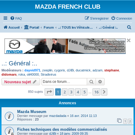
MAZDA FRENCH CLUB
FAQ
S’enregistrer
Connexion
R
Accueil
Portail
Forum
..: TOUS les Véhicules MAZDA :..
..: Général :..
e
c
h
e
..: Général :..
r
Modérateurs :
dayvid971
,
zeeplin
,
cygoris
,
dJiBi
,
ducatmick
,
adzam
,
stephane
,
c
didomars
,
roka
,
oli40000
,
Stradivirus
h
Rechercher
Recherche avanc
Nouveau sujet
e
Page
1
sur
16
1
2
3
4
5
16
Suivante
850 sujets
…
r
Annonces
Mazda Museum
Dernier message par
mazdadada
«
16 avr. 2014 11:13
Réponses :
23
1
2
Fiches techniques des modèles commercialisés
Dernier message par
dJiBi
«
18 janv. 2009 09:35