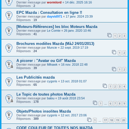
Dernier message par
wormlord
«
14 déc. 2025 16:16
Réponses :
2
EPC Mazda : Consultation en ligne !!
Dernier message par
dayvid971
«
17 janv. 2024 23:39
Réponses :
19
[Moteurs-Références] les bloc Moteurs Mazda
Dernier message par
Le Comte
«
26 janv. 2020 10:46
Réponses :
41
1
2
3
Brochures modèles Mazda (MàJ 24/01/2013)
Dernier message par
Muncie
«
22 sept. 2019 17:19
Réponses :
24
1
2
A picorer : "Avatar ou Gif" Mazda
Dernier message par
Mihawk
«
16 nov. 2018 22:48
Réponses :
39
1
2
Les Publicités mazda
Dernier message par
cygoris
«
13 oct. 2018 01:07
Réponses :
65
1
2
3
4
Le Topic de toutes photos Mazda
Dernier message par
balou
«
19 août 2018 23:54
Réponses :
178
1
6
7
8
9
…
Objets/Photos insolites Mazda
Dernier message par
cygoris
«
12 oct. 2017 23:06
Réponses :
389
1
17
18
19
20
…
CODE COULEUR DE TOUTES NOS MAZDA