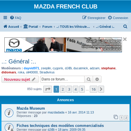
MAZDA FRENCH CLUB
FAQ
S’enregistrer
Connexion
R
Accueil
Portail
Forum
..: TOUS les Véhicules MAZDA :..
..: Général :..
e
c
h
e
..: Général :..
r
Modérateurs :
dayvid971
,
zeeplin
,
cygoris
,
dJiBi
,
ducatmick
,
adzam
,
stephane
,
c
didomars
,
roka
,
oli40000
,
Stradivirus
h
Rechercher
Recherche avanc
Nouveau sujet
e
Page
1
sur
16
1
2
3
4
5
16
Suivante
850 sujets
…
r
Annonces
Mazda Museum
Dernier message par
mazdadada
«
16 avr. 2014 11:13
Réponses :
23
1
2
Fiches techniques des modèles commercialisés
Dernier message par
dJiBi
«
18 janv. 2009 09:35