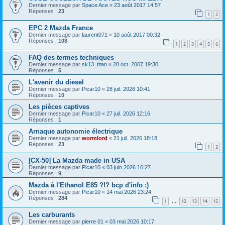
Dernier message par
Space Ace
«
23 août 2017 14:57
Réponses :
23
1
2
EPC 2 Mazda France
Dernier message par
laurent071
«
10 août 2017 00:32
Réponses :
108
1
2
3
4
5
6
FAQ des termes techniques
Dernier message par
sk13_titan
«
28 oct. 2007 19:30
Réponses :
5
L'avenir du diesel
Dernier message par
Picar10
«
28 juil. 2026 10:41
Réponses :
10
Les pièces captives
Dernier message par
Picar10
«
27 juil. 2026 12:16
Réponses :
1
Arnaque autonomie électrique
Dernier message par
wormlord
«
21 juil. 2026 18:18
Réponses :
23
1
2
[CX-50] La Mazda made in USA
Dernier message par
Picar10
«
03 juin 2026 16:27
Réponses :
9
Mazda à l'Ethanol E85 ?!? bcp d'info :)
Dernier message par
Picar10
«
14 mai 2026 23:24
Réponses :
284
1
12
13
14
15
…
Les carburants
Dernier message par
pierre 01
«
03 mai 2026 10:17