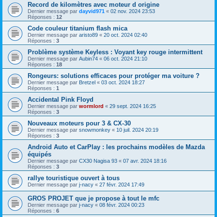
Record de kilomètres avec moteur d origine
Dernier message par
dayvid971
«
02 nov. 2024 23:53
Réponses :
12
Code couleur titanium flash mica
Dernier message par
aristo89
«
20 oct. 2024 02:40
Réponses :
3
Problème système Keyless : Voyant key rouge intermittent
Dernier message par
Aubin74
«
06 oct. 2024 21:10
Réponses :
18
Rongeurs: solutions efficaces pour protéger ma voiture ?
Dernier message par
Bretzel
«
03 oct. 2024 18:27
Réponses :
1
Accidental Pink Floyd
Dernier message par
wormlord
«
29 sept. 2024 16:25
Réponses :
3
Nouveaux moteurs pour 3 & CX-30
Dernier message par
snowmonkey
«
10 juil. 2024 20:19
Réponses :
3
Android Auto et CarPlay : les prochains modèles de Mazda
équipés
Dernier message par
CX30 Nagisa 93
«
07 avr. 2024 18:16
Réponses :
3
rallye touristique ouvert à tous
Dernier message par
j-nacy
«
27 févr. 2024 17:49
GROS PROJET que je propose à tout le mfc
Dernier message par
j-nacy
«
08 févr. 2024 00:23
Réponses :
6