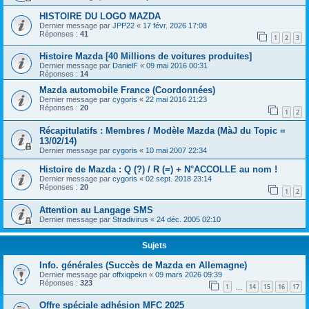
HISTOIRE DU LOGO MAZDA
Dernier message par
JPP22
«
17 févr. 2026 17:08
Réponses :
41
1
2
3
Histoire Mazda [40 Millions de voitures produites]
Dernier message par
DanielF
«
09 mai 2016 00:31
Réponses :
14
Mazda automobile France (Coordonnées)
Dernier message par
cygoris
«
22 mai 2016 21:23
Réponses :
20
1
2
Récapitulatifs : Membres / Modèle Mazda (MàJ du Topic =
13/02/14)
Dernier message par
cygoris
«
10 mai 2007 22:34
Histoire de Mazda : Q (?) / R (=) + N°ACCOLLE au nom !
Dernier message par
cygoris
«
02 sept. 2018 23:14
Réponses :
20
1
2
Attention au Langage SMS
Dernier message par
Stradivirus
«
24 déc. 2005 02:10
Sujets
Info. générales (Succès de Mazda en Allemagne)
Dernier message par
offxiqpekn
«
09 mars 2026 09:39
Réponses :
323
1
14
15
16
17
…
Offre spéciale adhésion MFC 2025