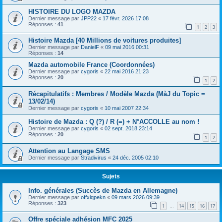
HISTOIRE DU LOGO MAZDA
Dernier message par
JPP22
«
17 févr. 2026 17:08
Réponses :
41
1
2
3
Histoire Mazda [40 Millions de voitures produites]
Dernier message par
DanielF
«
09 mai 2016 00:31
Réponses :
14
Mazda automobile France (Coordonnées)
Dernier message par
cygoris
«
22 mai 2016 21:23
Réponses :
20
1
2
Récapitulatifs : Membres / Modèle Mazda (MàJ du Topic =
13/02/14)
Dernier message par
cygoris
«
10 mai 2007 22:34
Histoire de Mazda : Q (?) / R (=) + N°ACCOLLE au nom !
Dernier message par
cygoris
«
02 sept. 2018 23:14
Réponses :
20
1
2
Attention au Langage SMS
Dernier message par
Stradivirus
«
24 déc. 2005 02:10
Sujets
Info. générales (Succès de Mazda en Allemagne)
Dernier message par
offxiqpekn
«
09 mars 2026 09:39
Réponses :
323
1
14
15
16
17
…
Offre spéciale adhésion MFC 2025