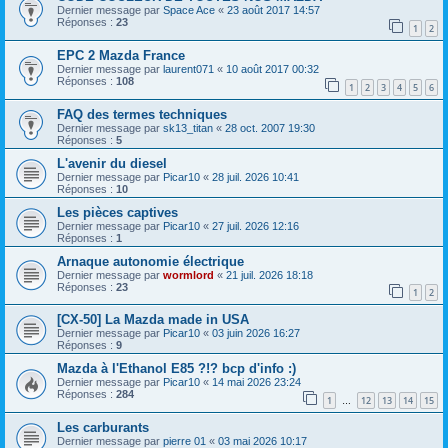
Dernier message par
Space Ace
«
23 août 2017 14:57
Réponses :
23
1
2
EPC 2 Mazda France
Dernier message par
laurent071
«
10 août 2017 00:32
Réponses :
108
1
2
3
4
5
6
FAQ des termes techniques
Dernier message par
sk13_titan
«
28 oct. 2007 19:30
Réponses :
5
L'avenir du diesel
Dernier message par
Picar10
«
28 juil. 2026 10:41
Réponses :
10
Les pièces captives
Dernier message par
Picar10
«
27 juil. 2026 12:16
Réponses :
1
Arnaque autonomie électrique
Dernier message par
wormlord
«
21 juil. 2026 18:18
Réponses :
23
1
2
[CX-50] La Mazda made in USA
Dernier message par
Picar10
«
03 juin 2026 16:27
Réponses :
9
Mazda à l'Ethanol E85 ?!? bcp d'info :)
Dernier message par
Picar10
«
14 mai 2026 23:24
Réponses :
284
1
12
13
14
15
…
Les carburants
Dernier message par
pierre 01
«
03 mai 2026 10:17