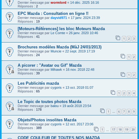
Dernier message par
wormlord
«
14 déc. 2025 16:16
Réponses :
2
EPC Mazda : Consultation en ligne !!
Dernier message par
dayvid971
«
17 janv. 2024 23:39
Réponses :
19
[Moteurs-Références] les bloc Moteurs Mazda
Dernier message par
Le Comte
«
26 janv. 2020 10:46
Réponses :
41
1
2
3
Brochures modèles Mazda (MàJ 24/01/2013)
Dernier message par
Muncie
«
22 sept. 2019 17:19
Réponses :
24
1
2
A picorer : "Avatar ou Gif" Mazda
Dernier message par
Mihawk
«
16 nov. 2018 22:48
Réponses :
39
1
2
Les Publicités mazda
Dernier message par
cygoris
«
13 oct. 2018 01:07
Réponses :
65
1
2
3
4
Le Topic de toutes photos Mazda
Dernier message par
balou
«
19 août 2018 23:54
Réponses :
178
1
6
7
8
9
…
Objets/Photos insolites Mazda
Dernier message par
cygoris
«
12 oct. 2017 23:06
Réponses :
389
1
17
18
19
20
…
CODE COULEUR DE TOUTES NOS MAZDA