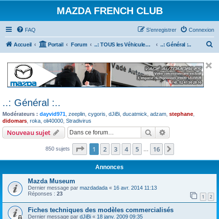
MAZDA FRENCH CLUB
FAQ
S’enregistrer
Connexion
R
Accueil
Portail
Forum
..: TOUS les Véhicules MAZDA :..
..: Général :..
e
c
h
e
..: Général :..
r
Modérateurs :
dayvid971
,
zeeplin
,
cygoris
,
dJiBi
,
ducatmick
,
adzam
,
stephane
,
c
didomars
,
roka
,
oli40000
,
Stradivirus
h
Rechercher
Recherche avanc
Nouveau sujet
e
Page
1
sur
16
1
2
3
4
5
16
Suivante
850 sujets
…
r
Annonces
Mazda Museum
Dernier message par
mazdadada
«
16 avr. 2014 11:13
Réponses :
23
1
2
Fiches techniques des modèles commercialisés
Dernier message par
dJiBi
«
18 janv. 2009 09:35