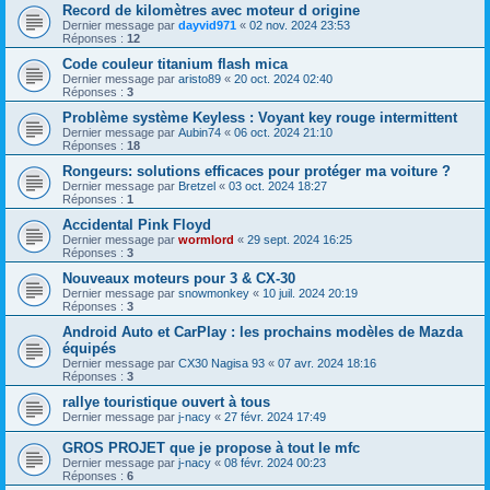
Record de kilomètres avec moteur d origine
Dernier message par
dayvid971
«
02 nov. 2024 23:53
Réponses :
12
Code couleur titanium flash mica
Dernier message par
aristo89
«
20 oct. 2024 02:40
Réponses :
3
Problème système Keyless : Voyant key rouge intermittent
Dernier message par
Aubin74
«
06 oct. 2024 21:10
Réponses :
18
Rongeurs: solutions efficaces pour protéger ma voiture ?
Dernier message par
Bretzel
«
03 oct. 2024 18:27
Réponses :
1
Accidental Pink Floyd
Dernier message par
wormlord
«
29 sept. 2024 16:25
Réponses :
3
Nouveaux moteurs pour 3 & CX-30
Dernier message par
snowmonkey
«
10 juil. 2024 20:19
Réponses :
3
Android Auto et CarPlay : les prochains modèles de Mazda
équipés
Dernier message par
CX30 Nagisa 93
«
07 avr. 2024 18:16
Réponses :
3
rallye touristique ouvert à tous
Dernier message par
j-nacy
«
27 févr. 2024 17:49
GROS PROJET que je propose à tout le mfc
Dernier message par
j-nacy
«
08 févr. 2024 00:23
Réponses :
6