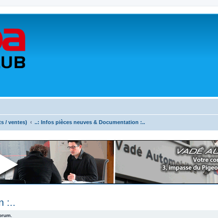
ts / ventes)
..: Infos pièces neuves & Documentation :..
 :..
forum.