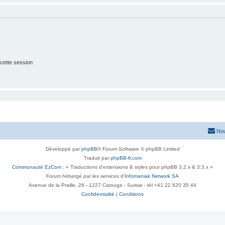
cette session
Nou
Développé par
phpBB
® Forum Software © phpBB Limited
Traduit par
phpBB-fr.com
Communauté EzCom
: « Traductions d'extensions & styles pour phpBB 3.2.x & 3.3.x »
Forum hébergé par les services d’
Infomaniak Network SA
Avenue de la Praille, 26 - 1227 Carouge - Suisse - tél +41 22 820 35 44
Confidentialité
|
Conditions