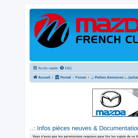
Accès rapide
FAQ
Accueil
Portail
Forum
..: Petites Annonces :.. (acha
..: Infos pièces neuves & Documentation
Vous n’avez pas les permissions requises pour lire les sujets de ce 