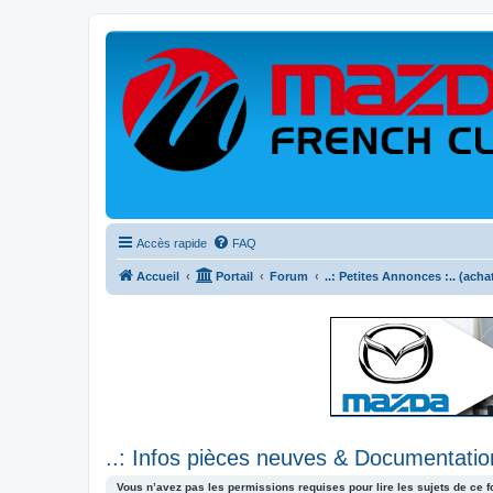
Accès rapide
FAQ
Accueil
Portail
Forum
..: Petites Annonces :.. (acha
..: Infos pièces neuves & Documentation
Vous n’avez pas les permissions requises pour lire les sujets de ce 