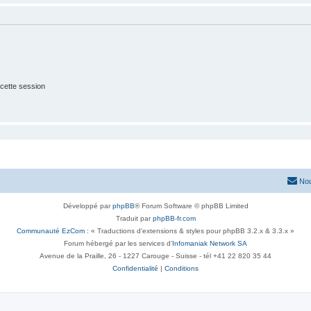
cette session
Nou
Développé par
phpBB
® Forum Software © phpBB Limited
Traduit par
phpBB-fr.com
Communauté EzCom
: « Traductions d'extensions & styles pour phpBB 3.2.x & 3.3.x »
Forum hébergé par les services d’
Infomaniak Network SA
Avenue de la Praille, 26 - 1227 Carouge - Suisse - tél +41 22 820 35 44
Confidentialité
|
Conditions