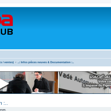
ts / ventes)
..: Infos pièces neuves & Documentation :..
 :..
forum.