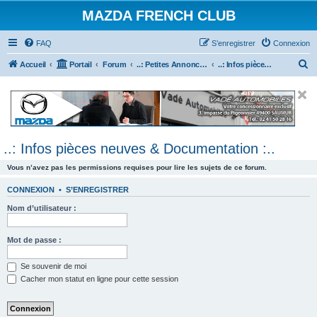
MAZDA FRENCH CLUB
FAQ
S’enregistrer
Connexion
R
Accueil
Portail
Forum
..: Petites Annonces :.. (achats / ventes)
..: Infos pièces neuves & Documentation :..
e
c
h
e
..: Infos pièces neuves & Documentation :..
r
c
Vous n’avez pas les permissions requises pour lire les sujets de ce forum.
h
CONNEXION
•
S’ENREGISTRER
e
Nom d’utilisateur :
r
Mot de passe :
Se souvenir de moi
Cacher mon statut en ligne pour cette session