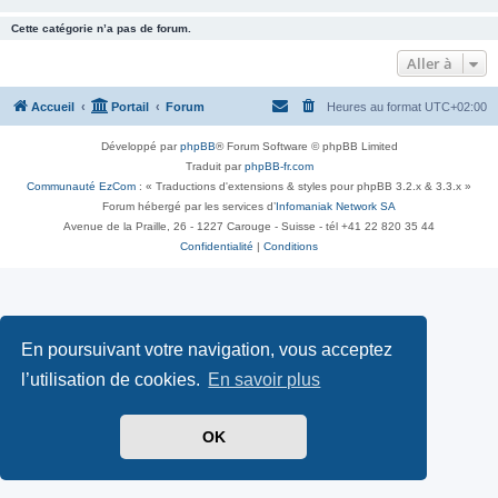
Cette catégorie n’a pas de forum.
Aller à
Accueil
Portail
Forum
Heures au format
UTC+02:00
Développé par
phpBB
® Forum Software © phpBB Limited
Traduit par
phpBB-fr.com
Communauté EzCom
: « Traductions d'extensions & styles pour phpBB 3.2.x & 3.3.x »
Forum hébergé par les services d’
Infomaniak Network SA
Avenue de la Praille, 26 - 1227 Carouge - Suisse - tél +41 22 820 35 44
Confidentialité
|
Conditions
En poursuivant votre navigation, vous acceptez
l’utilisation de cookies.
En savoir plus
OK