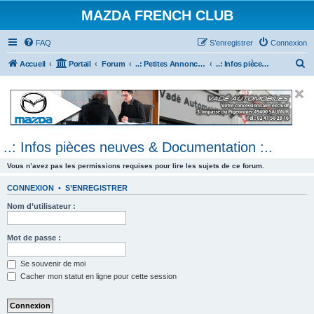
MAZDA FRENCH CLUB
FAQ
S’enregistrer
Connexion
R
Accueil
Portail
Forum
..: Petites Annonces :.. (achats / ventes)
..: Infos pièces neuves & Documentation :..
e
c
h
e
..: Infos pièces neuves & Documentation :..
r
c
Vous n’avez pas les permissions requises pour lire les sujets de ce forum.
h
CONNEXION
•
S’ENREGISTRER
e
Nom d’utilisateur :
r
Mot de passe :
Se souvenir de moi
Cacher mon statut en ligne pour cette session