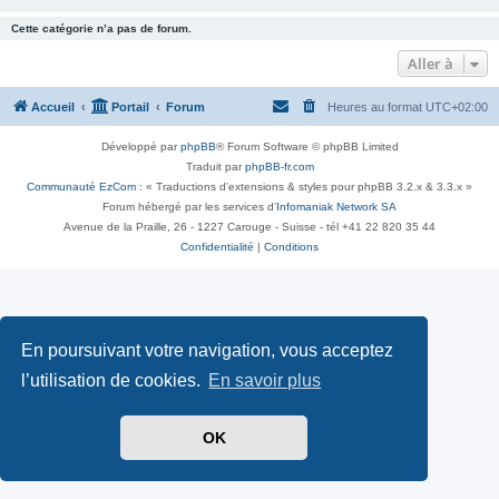
Cette catégorie n’a pas de forum.
Aller à
Accueil
Portail
Forum
Heures au format
UTC+02:00
Développé par
phpBB
® Forum Software © phpBB Limited
Traduit par
phpBB-fr.com
Communauté EzCom
: « Traductions d'extensions & styles pour phpBB 3.2.x & 3.3.x »
Forum hébergé par les services d’
Infomaniak Network SA
Avenue de la Praille, 26 - 1227 Carouge - Suisse - tél +41 22 820 35 44
Confidentialité
|
Conditions
En poursuivant votre navigation, vous acceptez
l’utilisation de cookies.
En savoir plus
OK