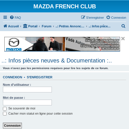
MAZDA FRENCH CLUB
FAQ
S’enregistrer
Connexion
R
Accueil
Portail
Forum
..: Petites Annonces :.. (achats / ventes)
..: Infos pièces neuves & Documentation :..
e
c
h
e
..: Infos pièces neuves & Documentation :..
r
c
Vous n’avez pas les permissions requises pour lire les sujets de ce forum.
h
CONNEXION
•
S’ENREGISTRER
e
Nom d’utilisateur :
r
Mot de passe :
Se souvenir de moi
Cacher mon statut en ligne pour cette session