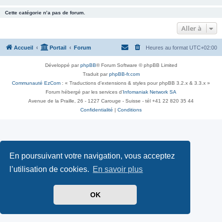
Cette catégorie n’a pas de forum.
Aller à
Accueil
Portail
Forum
Heures au format
UTC+02:00
Développé par
phpBB
® Forum Software © phpBB Limited
Traduit par
phpBB-fr.com
Communauté EzCom
: « Traductions d'extensions & styles pour phpBB 3.2.x & 3.3.x »
Forum hébergé par les services d’
Infomaniak Network SA
Avenue de la Praille, 26 - 1227 Carouge - Suisse - tél +41 22 820 35 44
Confidentialité
|
Conditions
En poursuivant votre navigation, vous acceptez
l’utilisation de cookies.
En savoir plus
OK