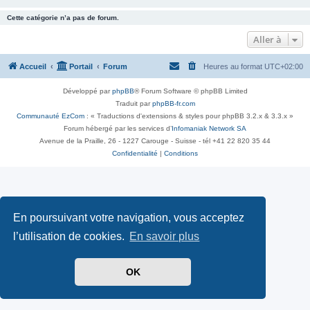
Cette catégorie n’a pas de forum.
Aller à
Accueil
Portail
Forum
Heures au format
UTC+02:00
Développé par
phpBB
® Forum Software © phpBB Limited
Traduit par
phpBB-fr.com
Communauté EzCom
: « Traductions d'extensions & styles pour phpBB 3.2.x & 3.3.x »
Forum hébergé par les services d’
Infomaniak Network SA
Avenue de la Praille, 26 - 1227 Carouge - Suisse - tél +41 22 820 35 44
Confidentialité
|
Conditions
En poursuivant votre navigation, vous acceptez
l’utilisation de cookies.
En savoir plus
OK