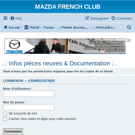
MAZDA FRENCH CLUB
FAQ
S’enregistrer
Connexion
R
Accueil
Portail
Forum
..: Petites Annonces :.. (achats / ventes)
..: Infos pièces neuves & Documentation :..
e
c
h
e
..: Infos pièces neuves & Documentation :..
r
c
Vous n’avez pas les permissions requises pour lire les sujets de ce forum.
h
CONNEXION
•
S’ENREGISTRER
e
Nom d’utilisateur :
r
Mot de passe :
Se souvenir de moi
Cacher mon statut en ligne pour cette session