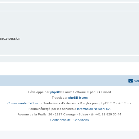
cette session
Nou
Développé par
phpBB
® Forum Software © phpBB Limited
Traduit par
phpBB-fr.com
Communauté EzCom
: « Traductions d'extensions & styles pour phpBB 3.2.x & 3.3.x »
Forum hébergé par les services d’
Infomaniak Network SA
Avenue de la Praille, 26 - 1227 Carouge - Suisse - tél +41 22 820 35 44
Confidentialité
|
Conditions