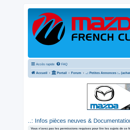
Accès rapide
FAQ
Accueil
Portail
Forum
..: Petites Annonces :.. (acha
..: Infos pièces neuves & Documentation
Vous n’avez pas les permissions requises pour lire les sujets de ce 