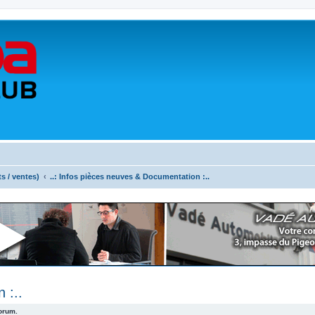
ts / ventes)
..: Infos pièces neuves & Documentation :..
 :..
forum.