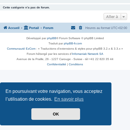
Cette catégorie n’a pas de forum.
Aller à
Accueil
Portail
Forum
Heures au format
UTC+02:00
Développé par
phpBB
® Forum Software © phpBB Limited
Traduit par
phpBB-fr.com
Communauté EzCom
: « Traductions d'extensions & styles pour phpBB 3.2.x & 3.3.x »
Forum hébergé par les services d’
Infomaniak Network SA
Avenue de la Praille, 26 - 1227 Carouge - Suisse - tél +41 22 820 35 44
Confidentialité
|
Conditions
En poursuivant votre navigation, vous acceptez
l’utilisation de cookies.
En savoir plus
OK