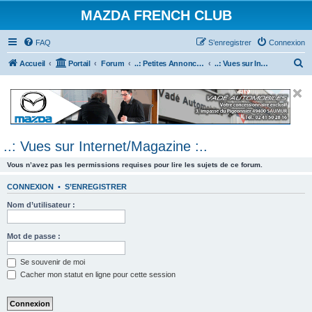
MAZDA FRENCH CLUB
FAQ
S’enregistrer
Connexion
R
Accueil
Portail
Forum
..: Petites Annonces :.. (achats / ventes)
..: Vues sur Internet/Magazine :..
e
c
h
e
..: Vues sur Internet/Magazine :..
r
c
Vous n’avez pas les permissions requises pour lire les sujets de ce forum.
h
CONNEXION
•
S’ENREGISTRER
e
Nom d’utilisateur :
r
Mot de passe :
Se souvenir de moi
Cacher mon statut en ligne pour cette session