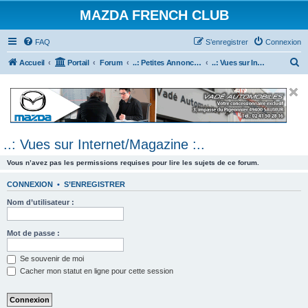
MAZDA FRENCH CLUB
FAQ
S’enregistrer
Connexion
R
Accueil
Portail
Forum
..: Petites Annonces :.. (achats / ventes)
..: Vues sur Internet/Magazine :..
e
c
h
e
..: Vues sur Internet/Magazine :..
r
c
Vous n’avez pas les permissions requises pour lire les sujets de ce forum.
h
CONNEXION
•
S’ENREGISTRER
e
Nom d’utilisateur :
r
Mot de passe :
Se souvenir de moi
Cacher mon statut en ligne pour cette session