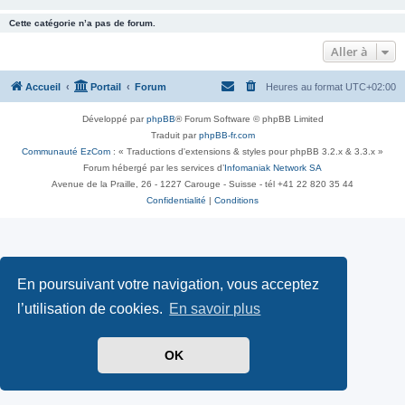
Cette catégorie n’a pas de forum.
Aller à
Accueil
Portail
Forum
Heures au format
UTC+02:00
Développé par
phpBB
® Forum Software © phpBB Limited
Traduit par
phpBB-fr.com
Communauté EzCom
: « Traductions d'extensions & styles pour phpBB 3.2.x & 3.3.x »
Forum hébergé par les services d’
Infomaniak Network SA
Avenue de la Praille, 26 - 1227 Carouge - Suisse - tél +41 22 820 35 44
Confidentialité
|
Conditions
En poursuivant votre navigation, vous acceptez
l’utilisation de cookies.
En savoir plus
OK