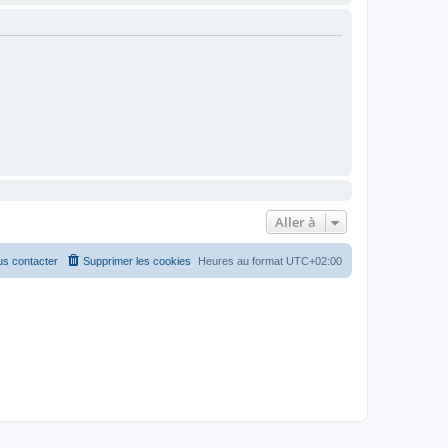
Aller à
s contacter
Supprimer les cookies
Heures au format
UTC+02:00