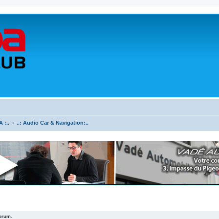
 :..
..: Audio Car & Navigation:..
forum.