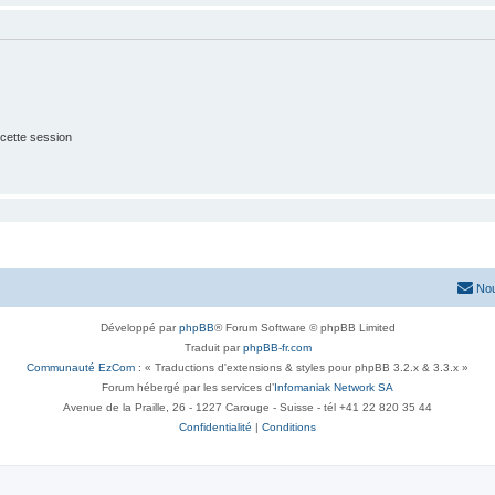
cette session
Nou
Développé par
phpBB
® Forum Software © phpBB Limited
Traduit par
phpBB-fr.com
Communauté EzCom
: « Traductions d'extensions & styles pour phpBB 3.2.x & 3.3.x »
Forum hébergé par les services d’
Infomaniak Network SA
Avenue de la Praille, 26 - 1227 Carouge - Suisse - tél +41 22 820 35 44
Confidentialité
|
Conditions