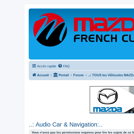
Accès rapide
FAQ
Accueil
Portail
Forum
..: TOUS les Véhicules MAZDA
..: Audio Car & Navigation:..
Vous n’avez pas les permissions requises pour lire les sujets de ce 