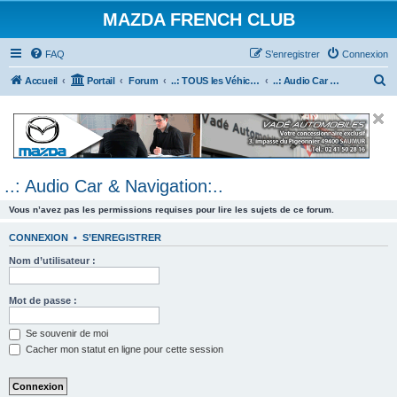
MAZDA FRENCH CLUB
FAQ
S’enregistrer
Connexion
R
Accueil
Portail
Forum
..: TOUS les Véhicules MAZDA :..
..: Audio Car & Navigation:..
e
c
h
e
..: Audio Car & Navigation:..
r
c
Vous n’avez pas les permissions requises pour lire les sujets de ce forum.
h
CONNEXION
•
S’ENREGISTRER
e
Nom d’utilisateur :
r
Mot de passe :
Se souvenir de moi
Cacher mon statut en ligne pour cette session