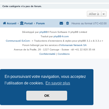
Cette catégorie n’a pas de forum.
Aller à
Accueil
Portail
Forum
Heures au format
UTC+02:00
Développé par
phpBB
® Forum Software © phpBB Limited
Traduit par
phpBB-fr.com
Communauté EzCom
: « Traductions d'extensions & styles pour phpBB 3.2.x & 3.3.x »
Forum hébergé par les services d’
Infomaniak Network SA
Avenue de la Praille, 26 - 1227 Carouge - Suisse - tél +41 22 820 35 44
Confidentialité
|
Conditions
En poursuivant votre navigation, vous acceptez
l’utilisation de cookies.
En savoir plus
OK