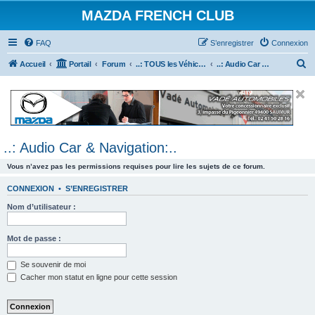
MAZDA FRENCH CLUB
FAQ
S’enregistrer
Connexion
R
Accueil
Portail
Forum
..: TOUS les Véhicules MAZDA :..
..: Audio Car & Navigation:..
e
c
h
e
..: Audio Car & Navigation:..
r
c
Vous n’avez pas les permissions requises pour lire les sujets de ce forum.
h
CONNEXION
•
S’ENREGISTRER
e
Nom d’utilisateur :
r
Mot de passe :
Se souvenir de moi
Cacher mon statut en ligne pour cette session