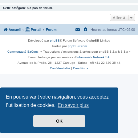
Cette catégorie n’a pas de forum.
Aller à
Accueil
Portail
Forum
Heures au format
UTC+02:00
Développé par
phpBB
® Forum Software © phpBB Limited
Traduit par
phpBB-fr.com
Communauté EzCom
: « Traductions d'extensions & styles pour phpBB 3.2.x & 3.3.x »
Forum hébergé par les services d’
Infomaniak Network SA
Avenue de la Praille, 26 - 1227 Carouge - Suisse - tél +41 22 820 35 44
Confidentialité
|
Conditions
En poursuivant votre navigation, vous acceptez
l’utilisation de cookies.
En savoir plus
OK