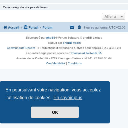
Cette catégorie n’a pas de forum.
Aller à
Accueil
Portail
Forum
Heures au format
UTC+02:00
Développé par
phpBB
® Forum Software © phpBB Limited
Traduit par
phpBB-fr.com
Communauté EzCom
: « Traductions d'extensions & styles pour phpBB 3.2.x & 3.3.x »
Forum hébergé par les services d’
Infomaniak Network SA
Avenue de la Praille, 26 - 1227 Carouge - Suisse - tél +41 22 820 35 44
Confidentialité
|
Conditions
En poursuivant votre navigation, vous acceptez
l’utilisation de cookies.
En savoir plus
OK