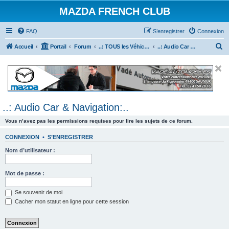
MAZDA FRENCH CLUB
FAQ
S’enregistrer
Connexion
R
Accueil
Portail
Forum
..: TOUS les Véhicules MAZDA :..
..: Audio Car & Navigation:..
e
c
h
e
..: Audio Car & Navigation:..
r
c
Vous n’avez pas les permissions requises pour lire les sujets de ce forum.
h
CONNEXION
•
S’ENREGISTRER
e
Nom d’utilisateur :
r
Mot de passe :
Se souvenir de moi
Cacher mon statut en ligne pour cette session