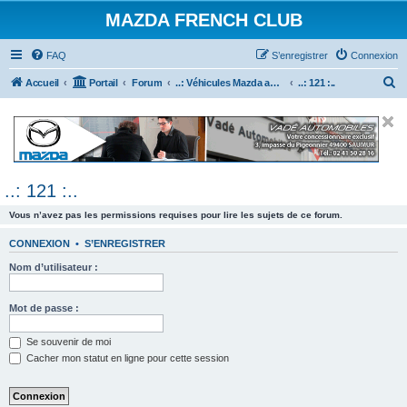
MAZDA FRENCH CLUB
FAQ
S’enregistrer
Connexion
R
Accueil
Portail
Forum
..: Véhicules Mazda ancien (<2003) :..
..: 121 :..
e
c
h
e
..: 121 :..
r
c
Vous n’avez pas les permissions requises pour lire les sujets de ce forum.
h
CONNEXION
•
S’ENREGISTRER
e
Nom d’utilisateur :
r
Mot de passe :
Se souvenir de moi
Cacher mon statut en ligne pour cette session