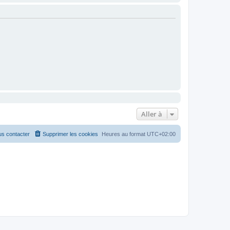
Aller à
s contacter
Supprimer les cookies
Heures au format
UTC+02:00