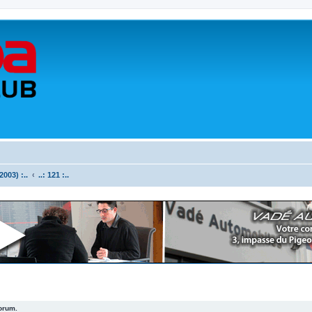
003) :..
..: 121 :..
forum.