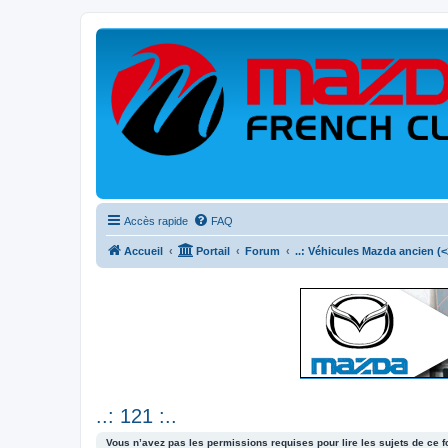
Accès rapide
FAQ
Accueil
Portail
Forum
..: Véhicules Mazda ancien (<2
..: 121 :..
Vous n’avez pas les permissions requises pour lire les sujets de ce 