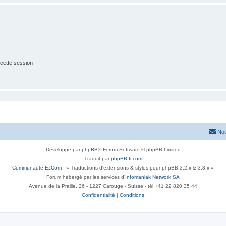
cette session
Nou
Développé par
phpBB
® Forum Software © phpBB Limited
Traduit par
phpBB-fr.com
Communauté EzCom
: « Traductions d'extensions & styles pour phpBB 3.2.x & 3.3.x »
Forum hébergé par les services d’
Infomaniak Network SA
Avenue de la Praille, 26 - 1227 Carouge - Suisse - tél +41 22 820 35 44
Confidentialité
|
Conditions