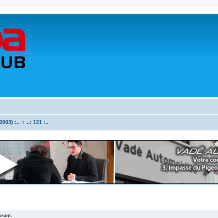
003) :..
..: 121 :..
forum.