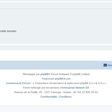
cette session
Nou
Développé par
phpBB
® Forum Software © phpBB Limited
Traduit par
phpBB-fr.com
Communauté EzCom
: « Traductions d'extensions & styles pour phpBB 3.2.x & 3.3.x »
Forum hébergé par les services d’
Infomaniak Network SA
Avenue de la Praille, 26 - 1227 Carouge - Suisse - tél +41 22 820 35 44
Confidentialité
|
Conditions