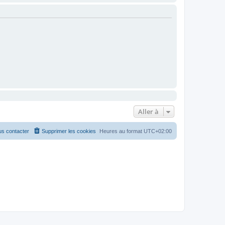
Aller à
s contacter
Supprimer les cookies
Heures au format
UTC+02:00