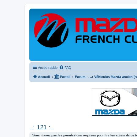
Accès rapide
FAQ
Accueil
Portail
Forum
..: Véhicules Mazda ancien (<2
..: 121 :..
Vous n’avez pas les permissions requises pour lire les sujets de ce 