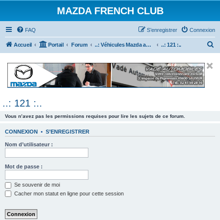
MAZDA FRENCH CLUB
FAQ
S’enregistrer
Connexion
R
Accueil
Portail
Forum
..: Véhicules Mazda ancien (<2003) :..
..: 121 :..
e
c
h
e
..: 121 :..
r
c
Vous n’avez pas les permissions requises pour lire les sujets de ce forum.
h
CONNEXION
•
S’ENREGISTRER
e
Nom d’utilisateur :
r
Mot de passe :
Se souvenir de moi
Cacher mon statut en ligne pour cette session