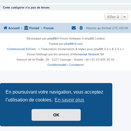
Cette catégorie n’a pas de forum.
Aller à
Accueil
Portail
Forum
Heures au format
UTC+02:00
Développé par
phpBB
® Forum Software © phpBB Limited
Traduit par
phpBB-fr.com
Communauté EzCom
: « Traductions d'extensions & styles pour phpBB 3.2.x & 3.3.x »
Forum hébergé par les services d’
Infomaniak Network SA
Avenue de la Praille, 26 - 1227 Carouge - Suisse - tél +41 22 820 35 44
Confidentialité
|
Conditions
En poursuivant votre navigation, vous acceptez
l’utilisation de cookies.
En savoir plus
OK