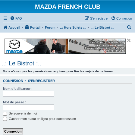
MAZDA FRENCH CLUB
FAQ
S’enregistrer
Connexion
R
Accueil
Portail
Forum
..: Hors Sujets :..
..: Le Bistrot :..
e
c
h
e
..: Le Bistrot :..
r
c
Vous n’avez pas les permissions requises pour lire les sujets de ce forum.
h
CONNEXION
•
S’ENREGISTRER
e
Nom d’utilisateur :
r
Mot de passe :
Se souvenir de moi
Cacher mon statut en ligne pour cette session