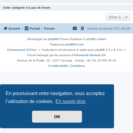
Cette catégorie n’a pas de forum.
Aller à
Accueil
Portail
Forum
Heures au format
UTC+02:00
Développé par
phpBB
® Forum Software © phpBB Limited
Traduit par
phpBB-fr.com
Communauté EzCom
: « Traductions d'extensions & styles pour phpBB 3.2.x & 3.3.x »
Forum hébergé par les services d’
Infomaniak Network SA
Avenue de la Praille, 26 - 1227 Carouge - Suisse - tél +41 22 820 35 44
Confidentialité
|
Conditions
En poursuivant votre navigation, vous acceptez
l’utilisation de cookies.
En savoir plus
OK