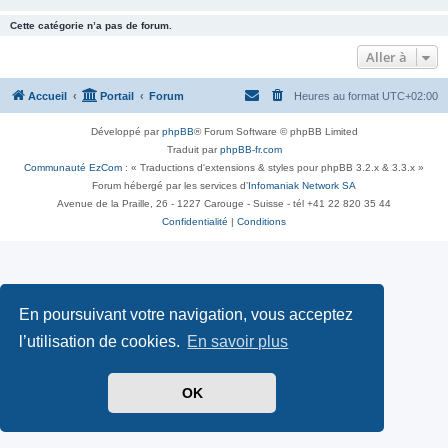
Cette catégorie n’a pas de forum.
Aller à
Accueil
Portail
Forum
Heures au format
UTC+02:00
Développé par
phpBB
® Forum Software © phpBB Limited
Traduit par
phpBB-fr.com
Communauté EzCom
: « Traductions d'extensions & styles pour phpBB 3.2.x & 3.3.x »
Forum hébergé par les services d’
Infomaniak Network SA
Avenue de la Praille, 26 - 1227 Carouge - Suisse - tél +41 22 820 35 44
Confidentialité
|
Conditions
En poursuivant votre navigation, vous acceptez
l’utilisation de cookies.
En savoir plus
OK