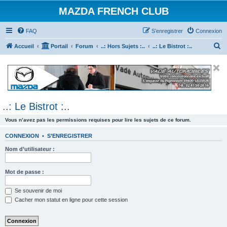
MAZDA FRENCH CLUB
FAQ
S’enregistrer
Connexion
R
Accueil
Portail
Forum
..: Hors Sujets :..
..: Le Bistrot :..
e
c
h
e
..: Le Bistrot :..
r
c
Vous n’avez pas les permissions requises pour lire les sujets de ce forum.
h
CONNEXION
•
S’ENREGISTRER
e
Nom d’utilisateur :
r
Mot de passe :
Se souvenir de moi
Cacher mon statut en ligne pour cette session