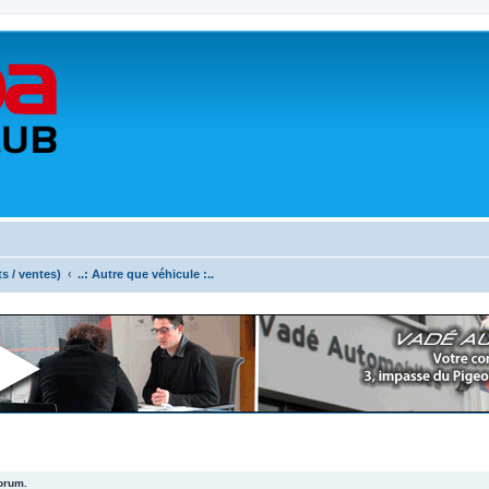
ts / ventes)
..: Autre que véhicule :..
forum.