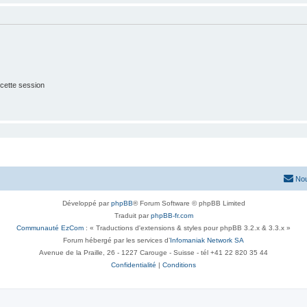
cette session
Nou
Développé par
phpBB
® Forum Software © phpBB Limited
Traduit par
phpBB-fr.com
Communauté EzCom
: « Traductions d'extensions & styles pour phpBB 3.2.x & 3.3.x »
Forum hébergé par les services d’
Infomaniak Network SA
Avenue de la Praille, 26 - 1227 Carouge - Suisse - tél +41 22 820 35 44
Confidentialité
|
Conditions