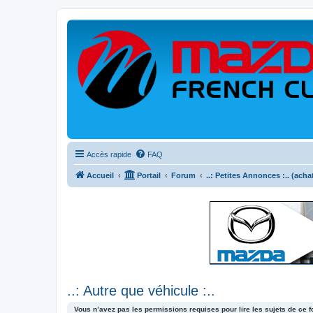
Accès rapide
FAQ
Accueil
Portail
Forum
..: Petites Annonces :.. (acha
..: Autre que véhicule :..
Vous n’avez pas les permissions requises pour lire les sujets de ce 