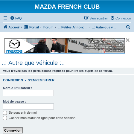
MAZDA FRENCH CLUB
FAQ
S’enregistrer
Connexion
R
Accueil
Portail
Forum
..: Petites Annonces :.. (achats / ventes)
..: Autre que véhicule :..
e
c
h
e
..: Autre que véhicule :..
r
c
Vous n’avez pas les permissions requises pour lire les sujets de ce forum.
h
CONNEXION
•
S’ENREGISTRER
e
Nom d’utilisateur :
r
Mot de passe :
Se souvenir de moi
Cacher mon statut en ligne pour cette session