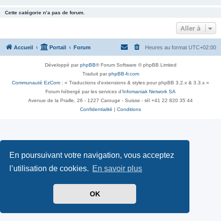
Cette catégorie n’a pas de forum.
Aller à
Accueil
Portail
Forum
Heures au format
UTC+02:00
Développé par
phpBB
® Forum Software © phpBB Limited
Traduit par
phpBB-fr.com
Communauté EzCom
: « Traductions d'extensions & styles pour phpBB 3.2.x & 3.3.x »
Forum hébergé par les services d’
Infomaniak Network SA
Avenue de la Praille, 26 - 1227 Carouge - Suisse - tél +41 22 820 35 44
Confidentialité
|
Conditions
En poursuivant votre navigation, vous acceptez
l’utilisation de cookies.
En savoir plus
OK