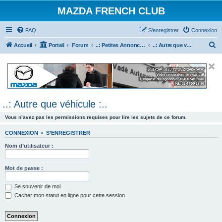
MAZDA FRENCH CLUB
FAQ
S’enregistrer
Connexion
R
Accueil
Portail
Forum
..: Petites Annonces :.. (achats / ventes)
..: Autre que véhicule :..
e
c
h
e
..: Autre que véhicule :..
r
c
Vous n’avez pas les permissions requises pour lire les sujets de ce forum.
h
CONNEXION
•
S’ENREGISTRER
e
Nom d’utilisateur :
r
Mot de passe :
Se souvenir de moi
Cacher mon statut en ligne pour cette session