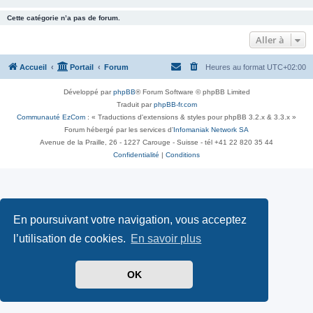
Cette catégorie n’a pas de forum.
Aller à
Accueil
Portail
Forum
Heures au format
UTC+02:00
Développé par
phpBB
® Forum Software © phpBB Limited
Traduit par
phpBB-fr.com
Communauté EzCom
: « Traductions d'extensions & styles pour phpBB 3.2.x & 3.3.x »
Forum hébergé par les services d’
Infomaniak Network SA
Avenue de la Praille, 26 - 1227 Carouge - Suisse - tél +41 22 820 35 44
Confidentialité
|
Conditions
En poursuivant votre navigation, vous acceptez
l’utilisation de cookies.
En savoir plus
OK