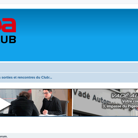
s sorties et rencontres du Club:..
forum.