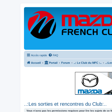
Accès rapide
FAQ
Accueil
Portail
Forum
..: Le Club du MFC :..
..:Le
..:Les sorties et rencontres du Club:..
Vous n’avez pas les permissions requises pour lire les sujets de ce 