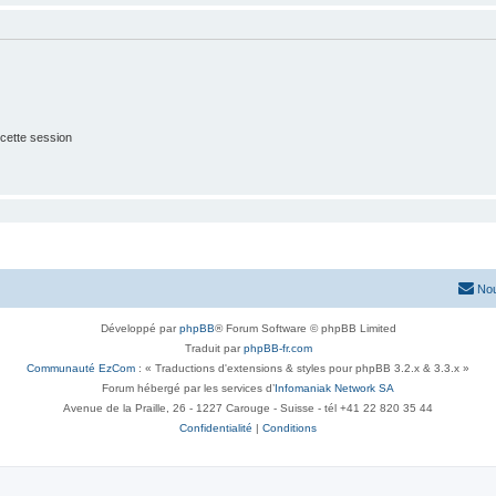
cette session
Nou
Développé par
phpBB
® Forum Software © phpBB Limited
Traduit par
phpBB-fr.com
Communauté EzCom
: « Traductions d'extensions & styles pour phpBB 3.2.x & 3.3.x »
Forum hébergé par les services d’
Infomaniak Network SA
Avenue de la Praille, 26 - 1227 Carouge - Suisse - tél +41 22 820 35 44
Confidentialité
|
Conditions