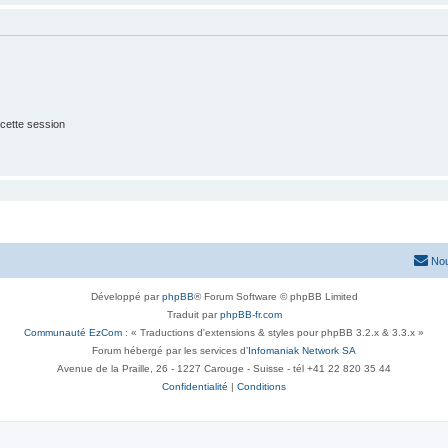
cette session
Nou
Développé par
phpBB
® Forum Software © phpBB Limited
Traduit par
phpBB-fr.com
Communauté EzCom
: « Traductions d'extensions & styles pour phpBB 3.2.x & 3.3.x »
Forum hébergé par les services d’
Infomaniak Network SA
Avenue de la Praille, 26 - 1227 Carouge - Suisse - tél +41 22 820 35 44
Confidentialité
|
Conditions