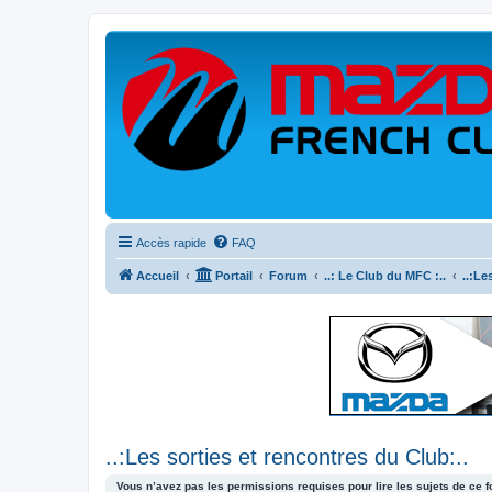
Accès rapide
FAQ
Accueil
Portail
Forum
..: Le Club du MFC :..
..:Le
..:Les sorties et rencontres du Club:..
Vous n’avez pas les permissions requises pour lire les sujets de ce 