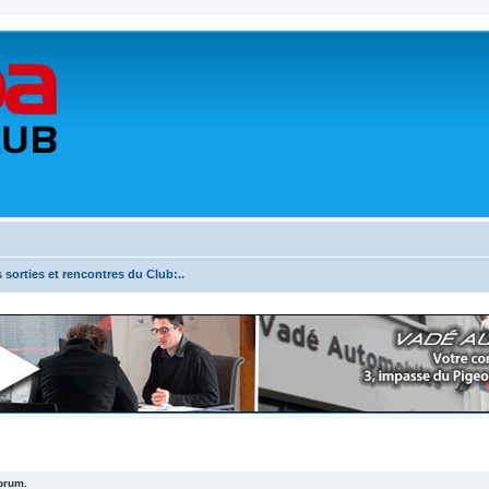
s sorties et rencontres du Club:..
forum.