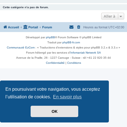
Cette catégorie n’a pas de forum.
Aller à
Accueil
Portail
Forum
Heures au format
UTC+02:00
Développé par
phpBB
® Forum Software © phpBB Limited
Traduit par
phpBB-fr.com
Communauté EzCom
: « Traductions d'extensions & styles pour phpBB 3.2.x & 3.3.x »
Forum hébergé par les services d’
Infomaniak Network SA
Avenue de la Praille, 26 - 1227 Carouge - Suisse - tél +41 22 820 35 44
Confidentialité
|
Conditions
En poursuivant votre navigation, vous acceptez
l’utilisation de cookies.
En savoir plus
OK