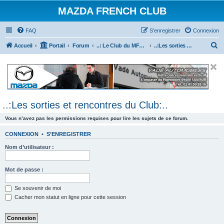
MAZDA FRENCH CLUB
FAQ
S’enregistrer
Connexion
R
Accueil
Portail
Forum
..: Le Club du MFC :..
..:Les sorties et rencontres du Club:..
e
c
h
e
..:Les sorties et rencontres du Club:..
r
c
Vous n’avez pas les permissions requises pour lire les sujets de ce forum.
h
CONNEXION
•
S’ENREGISTRER
e
Nom d’utilisateur :
r
Mot de passe :
Se souvenir de moi
Cacher mon statut en ligne pour cette session