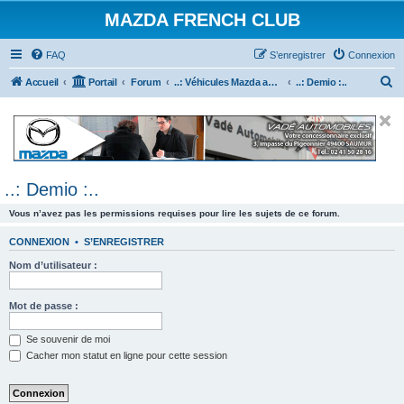
MAZDA FRENCH CLUB
FAQ
S’enregistrer
Connexion
R
Accueil
Portail
Forum
..: Véhicules Mazda ancien (<2003) :..
..: Demio :..
e
c
h
e
..: Demio :..
r
c
Vous n’avez pas les permissions requises pour lire les sujets de ce forum.
h
CONNEXION
•
S’ENREGISTRER
e
Nom d’utilisateur :
r
Mot de passe :
Se souvenir de moi
Cacher mon statut en ligne pour cette session