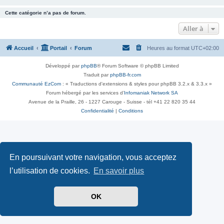
Cette catégorie n’a pas de forum.
Aller à
Accueil
Portail
Forum
Heures au format
UTC+02:00
Développé par
phpBB
® Forum Software © phpBB Limited
Traduit par
phpBB-fr.com
Communauté EzCom
: « Traductions d'extensions & styles pour phpBB 3.2.x & 3.3.x »
Forum hébergé par les services d’
Infomaniak Network SA
Avenue de la Praille, 26 - 1227 Carouge - Suisse - tél +41 22 820 35 44
Confidentialité
|
Conditions
En poursuivant votre navigation, vous acceptez
l’utilisation de cookies.
En savoir plus
OK