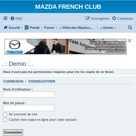
MAZDA FRENCH CLUB
FAQ
S’enregistrer
Connexion
R
Accueil
Portail
Forum
..: Véhicules Mazda ancien (<2003) :..
..: Demio :..
e
c
h
e
..: Demio :..
r
c
Vous n’avez pas les permissions requises pour lire les sujets de ce forum.
h
CONNEXION
•
S’ENREGISTRER
e
Nom d’utilisateur :
r
Mot de passe :
Se souvenir de moi
Cacher mon statut en ligne pour cette session