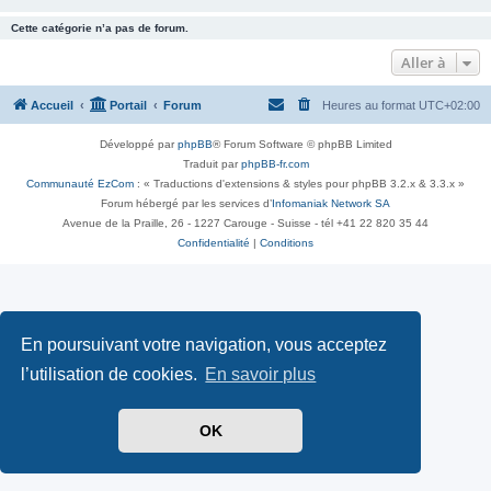
Cette catégorie n’a pas de forum.
Aller à
Accueil
Portail
Forum
Heures au format
UTC+02:00
Développé par
phpBB
® Forum Software © phpBB Limited
Traduit par
phpBB-fr.com
Communauté EzCom
: « Traductions d'extensions & styles pour phpBB 3.2.x & 3.3.x »
Forum hébergé par les services d’
Infomaniak Network SA
Avenue de la Praille, 26 - 1227 Carouge - Suisse - tél +41 22 820 35 44
Confidentialité
|
Conditions
En poursuivant votre navigation, vous acceptez
l’utilisation de cookies.
En savoir plus
OK