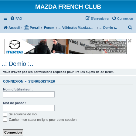
MAZDA FRENCH CLUB
FAQ
S’enregistrer
Connexion
R
Accueil
Portail
Forum
..: Véhicules Mazda ancien (<2003) :..
..: Demio :..
e
c
h
e
..: Demio :..
r
c
Vous n’avez pas les permissions requises pour lire les sujets de ce forum.
h
CONNEXION
•
S’ENREGISTRER
e
Nom d’utilisateur :
r
Mot de passe :
Se souvenir de moi
Cacher mon statut en ligne pour cette session