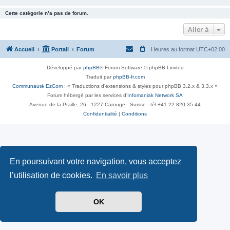
Cette catégorie n’a pas de forum.
Aller à
Accueil
Portail
Forum
Heures au format
UTC+02:00
Développé par
phpBB
® Forum Software © phpBB Limited
Traduit par
phpBB-fr.com
Communauté EzCom
: « Traductions d'extensions & styles pour phpBB 3.2.x & 3.3.x »
Forum hébergé par les services d’
Infomaniak Network SA
Avenue de la Praille, 26 - 1227 Carouge - Suisse - tél +41 22 820 35 44
Confidentialité
|
Conditions
En poursuivant votre navigation, vous acceptez
l’utilisation de cookies.
En savoir plus
OK