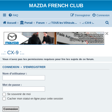
MAZDA FRENCH CLUB
FAQ
S’enregistrer
Connexion
R
Accueil
Portail
Forum
..: TOUS les Véhicules MAZDA :..
..: CX-9 :..
e
c
h
e
..: CX-9 :..
r
c
Vous n’avez pas les permissions requises pour lire les sujets de ce forum.
h
CONNEXION
•
S’ENREGISTRER
e
Nom d’utilisateur :
r
Mot de passe :
Se souvenir de moi
Cacher mon statut en ligne pour cette session