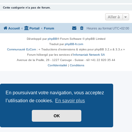
Cette catégorie n’a pas de forum.
Aller à
Accueil
Portail
Forum
Heures au format
UTC+02:00
Développé par
phpBB
® Forum Software © phpBB Limited
Traduit par
phpBB-fr.com
Communauté EzCom
: « Traductions d'extensions & styles pour phpBB 3.2.x & 3.3.x »
Forum hébergé par les services d’
Infomaniak Network SA
Avenue de la Praille, 26 - 1227 Carouge - Suisse - tél +41 22 820 35 44
Confidentialité
|
Conditions
En poursuivant votre navigation, vous acceptez
l’utilisation de cookies.
En savoir plus
OK