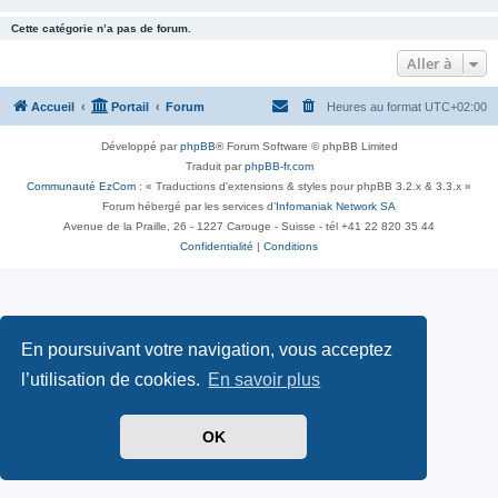
Cette catégorie n’a pas de forum.
Aller à
Accueil
Portail
Forum
Heures au format
UTC+02:00
Développé par
phpBB
® Forum Software © phpBB Limited
Traduit par
phpBB-fr.com
Communauté EzCom
: « Traductions d'extensions & styles pour phpBB 3.2.x & 3.3.x »
Forum hébergé par les services d’
Infomaniak Network SA
Avenue de la Praille, 26 - 1227 Carouge - Suisse - tél +41 22 820 35 44
Confidentialité
|
Conditions
En poursuivant votre navigation, vous acceptez
l’utilisation de cookies.
En savoir plus
OK