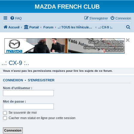
MAZDA FRENCH CLUB
FAQ
S’enregistrer
Connexion
R
Accueil
Portail
Forum
..: TOUS les Véhicules MAZDA :..
..: CX-9 :..
e
c
h
e
..: CX-9 :..
r
c
Vous n’avez pas les permissions requises pour lire les sujets de ce forum.
h
CONNEXION
•
S’ENREGISTRER
e
Nom d’utilisateur :
r
Mot de passe :
Se souvenir de moi
Cacher mon statut en ligne pour cette session