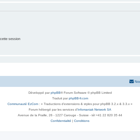
cette session
Nou
Développé par
phpBB
® Forum Software © phpBB Limited
Traduit par
phpBB-fr.com
Communauté EzCom
: « Traductions d'extensions & styles pour phpBB 3.2.x & 3.3.x »
Forum hébergé par les services d’
Infomaniak Network SA
Avenue de la Praille, 26 - 1227 Carouge - Suisse - tél +41 22 820 35 44
Confidentialité
|
Conditions