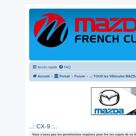
Accès rapide
FAQ
Accueil
Portail
Forum
..: TOUS les Véhicules MAZDA
..: CX-9 :..
Vous n’avez pas les permissions requises pour lire les sujets de ce 