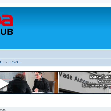
 :..
..: CX-9 :..
forum.