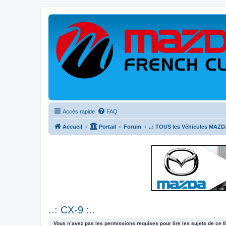
Accès rapide
FAQ
Accueil
Portail
Forum
..: TOUS les Véhicules MAZDA
..: CX-9 :..
Vous n’avez pas les permissions requises pour lire les sujets de ce 