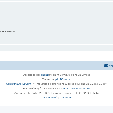
cette session
Nou
Développé par
phpBB
® Forum Software © phpBB Limited
Traduit par
phpBB-fr.com
Communauté EzCom
: « Traductions d'extensions & styles pour phpBB 3.2.x & 3.3.x »
Forum hébergé par les services d’
Infomaniak Network SA
Avenue de la Praille, 26 - 1227 Carouge - Suisse - tél +41 22 820 35 44
Confidentialité
|
Conditions