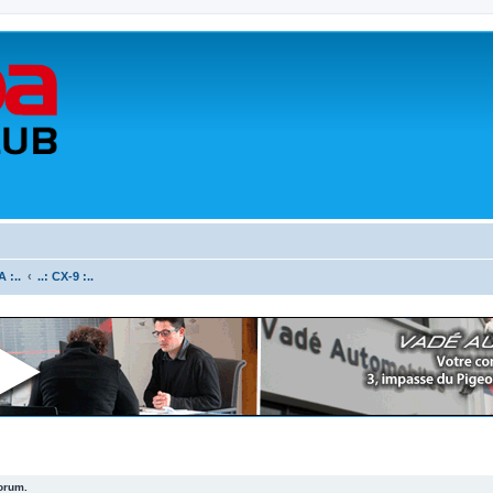
 :..
..: CX-9 :..
forum.