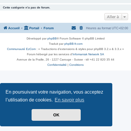
Cette catégorie n’a pas de forum.
Aller à
Accueil
Portail
Forum
Heures au format
UTC+02:00
Développé par
phpBB
® Forum Software © phpBB Limited
Traduit par
phpBB-fr.com
Communauté EzCom
: « Traductions d'extensions & styles pour phpBB 3.2.x & 3.3.x »
Forum hébergé par les services d’
Infomaniak Network SA
Avenue de la Praille, 26 - 1227 Carouge - Suisse - tél +41 22 820 35 44
Confidentialité
|
Conditions
En poursuivant votre navigation, vous acceptez
l’utilisation de cookies.
En savoir plus
OK