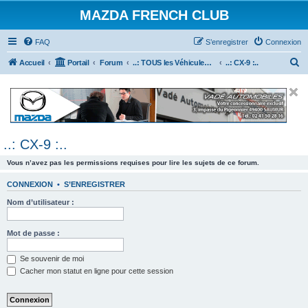
MAZDA FRENCH CLUB
FAQ
S’enregistrer
Connexion
R
Accueil
Portail
Forum
..: TOUS les Véhicules MAZDA :..
..: CX-9 :..
e
c
h
e
..: CX-9 :..
r
c
Vous n’avez pas les permissions requises pour lire les sujets de ce forum.
h
CONNEXION
•
S’ENREGISTRER
e
Nom d’utilisateur :
r
Mot de passe :
Se souvenir de moi
Cacher mon statut en ligne pour cette session