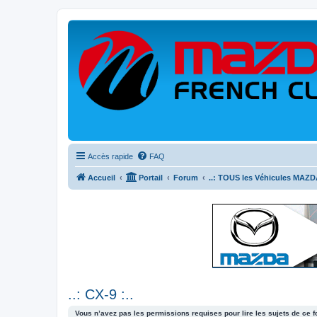
Accès rapide
FAQ
Accueil
Portail
Forum
..: TOUS les Véhicules MAZDA
..: CX-9 :..
Vous n’avez pas les permissions requises pour lire les sujets de ce 