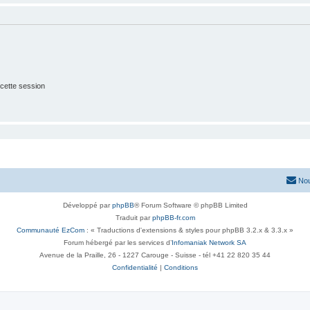
cette session
Nou
Développé par
phpBB
® Forum Software © phpBB Limited
Traduit par
phpBB-fr.com
Communauté EzCom
: « Traductions d'extensions & styles pour phpBB 3.2.x & 3.3.x »
Forum hébergé par les services d’
Infomaniak Network SA
Avenue de la Praille, 26 - 1227 Carouge - Suisse - tél +41 22 820 35 44
Confidentialité
|
Conditions