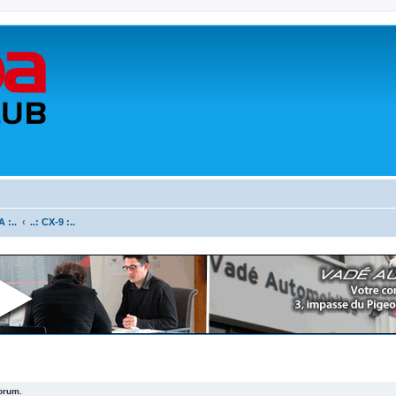
 :..
..: CX-9 :..
forum.